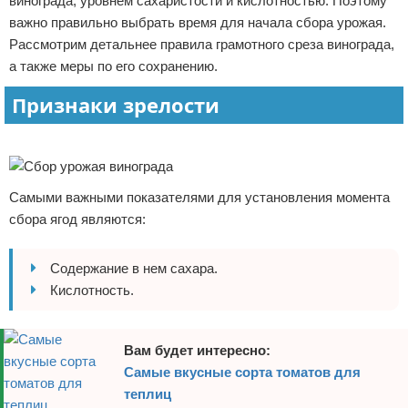
винограда, уровнем сахаристости и кислотностью. Поэтому
Отказ от ответственности
Финансы
важно правильно выбрать время для начала сбора урожая.
Рассмотрим детальнее правила грамотного среза винограда,
а также меры по его сохранению.
Признаки зрелости
Реклама
Самыми важными показателями для установления момента
сбора ягод являются:
Содержание в нем сахара.
Кислотность.
Вам будет интересно:
Самые вкусные сорта томатов для
теплиц