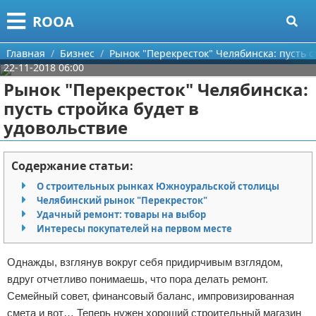
Меню
X
ROOA
Главная
Главная
Бизнес
Рынок "Перекресток" Челябинска: пусть с
22-11-2018 06:00
Категории
Рынок "Перекресток" Челябинска:
пусть стройка будет в
Поиск
Рукоделие
удовольствие
О проекте
Программирование
Содержание статьи:
Контакты
Бизнес
О строительных рынках Южноуральской столицы
Челябинский рынок "Перекресток"
Сотрудничество
Красота
Удачный ремонт: товары на выбор
Интересы покупателей на первом месте
Размещение рекламы
Мода
Однажды, взглянув вокруг себя придирчивым взглядом,
Для правообладателей
Отношения
вдруг отчетливо понимаешь, что пора делать ремонт.
Семейный совет, финансовый баланс, импровизированная
Условия предоставления информации
Самосовершенствование
смета и вот… Теперь нужен хороший строительный магазин