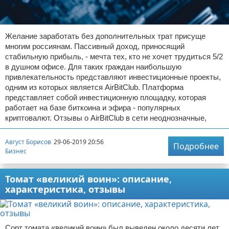
Желание заработать без дополнительных трат присуще
многим россиянам. Пассивный доход, приносящий
стабильную прибыль, - мечта тех, кто не хочет трудиться 5/2
в душном офисе. Для таких граждан наибольшую
привлекательность представляют инвестиционные проекты,
одним из которых является AirBitClub. Платформа
представляет собой инвестиционную площадку, которая
работает на базе биткоина и эфира - популярных
криптовалют. Отзывы о AirBitClub в сети неоднозначные,
Август Борисов
29-06-2019 20:56
Подробнее
Бизнес
Томат «великий воин»: описание,
характеристика, отзывы
Сорт томата «великий воин» был выведен около десяти лет