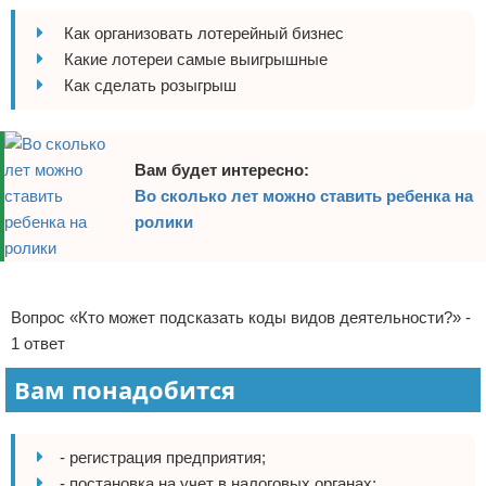
Отказ от ответственности
Финансы
Как организовать лотерейный бизнес
Какие лотереи самые выигрышные
Как сделать розыгрыш
Вам будет интересно:
Во сколько лет можно ставить ребенка на
ролики
Реклама
Вопрос «Кто может подсказать коды видов деятельности?» -
1 ответ
Вам понадобится
- регистрация предприятия;
- постановка на учет в налоговых органах;