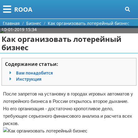
Меню
X
ROOA
Главная
Главная
Бизнес
Как организовать лотерейный бизнес
10-01-2019 15:34
Категории
Как организовать лотерейный
бизнес
Поиск
Рукоделие
О проекте
Программирование
Содержание статьи:
Вам понадобится
Контакты
Бизнес
Инструкция
Сотрудничество
Красота
После запретов на установку в городах игровых автоматов у
лотерейного бизнеса в России открылось второе дыхание.
Размещение рекламы
Мода
Но его организация - достаточно кропотливое дело,
требующее серьезного финансового анализа и расчета всех
Для правообладателей
Отношения
рисков.
Условия предоставления информации
Самосовершенствование