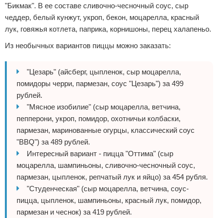
"Бикмак". В ее составе сливочно-чесночный соус, сыр
чеддер, белый кунжут, укроп, бекон, моцарелла, красный
лук, говяжья котлета, паприка, корнишоны, перец халапеньо.
Из необычных вариантов пиццы можно заказать:
"Цезарь" (айсберг, цыпленок, сыр моцарелла,
помидоры черри, пармезан, соус "Цезарь") за 499
рублей.
"Мясное изобилие" (сыр моцарелла, ветчина,
пепперони, укроп, помидор, охотничьи колбаски,
пармезан, маринованные огурцы, классический соус
"BBQ") за 489 рублей.
Интересный вариант - пицца "Оттима" (сыр
моцарелла, шампиньоны, сливочно-чесночный соус,
пармезан, цыпленок, репчатый лук и яйцо) за 454 рубля.
"Студенческая" (сыр моцарелла, ветчина, соус-
пицца, цыпленок, шампиньоны, красный лук, помидор,
пармезан и чеснок) за 419 рублей.