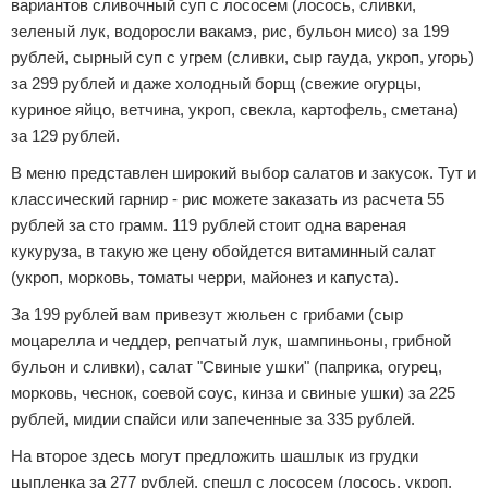
вариантов сливочный суп с лососем (лосось, сливки,
зеленый лук, водоросли вакамэ, рис, бульон мисо) за 199
рублей, сырный суп с угрем (сливки, сыр гауда, укроп, угорь)
за 299 рублей и даже холодный борщ (свежие огурцы,
куриное яйцо, ветчина, укроп, свекла, картофель, сметана)
за 129 рублей.
В меню представлен широкий выбор салатов и закусок. Тут и
классический гарнир - рис можете заказать из расчета 55
рублей за сто грамм. 119 рублей стоит одна вареная
кукуруза, в такую же цену обойдется витаминный салат
(укроп, морковь, томаты черри, майонез и капуста).
За 199 рублей вам привезут жюльен с грибами (сыр
моцарелла и чеддер, репчатый лук, шампиньоны, грибной
бульон и сливки), салат "Свиные ушки" (паприка, огурец,
морковь, чеснок, соевой соус, кинза и свиные ушки) за 225
рублей, мидии спайси или запеченные за 335 рублей.
На второе здесь могут предложить шашлык из грудки
цыпленка за 277 рублей, спешл с лососем (лосось, укроп,