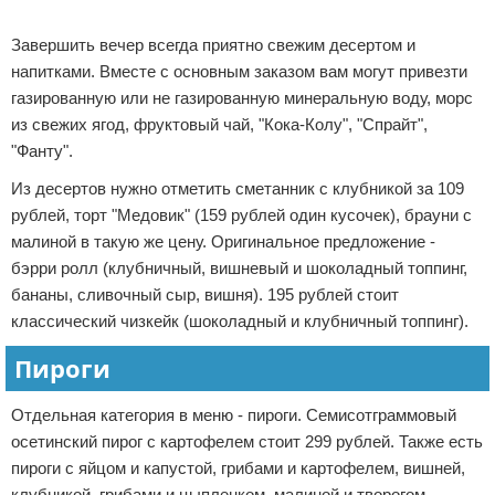
Реклама
Завершить вечер всегда приятно свежим десертом и
напитками. Вместе с основным заказом вам могут привезти
газированную или не газированную минеральную воду, морс
из свежих ягод, фруктовый чай, "Кока-Колу", "Спрайт",
"Фанту".
Из десертов нужно отметить сметанник с клубникой за 109
рублей, торт "Медовик" (159 рублей один кусочек), брауни с
малиной в такую же цену. Оригинальное предложение -
бэрри ролл (клубничный, вишневый и шоколадный топпинг,
бананы, сливочный сыр, вишня). 195 рублей стоит
классический чизкейк (шоколадный и клубничный топпинг).
Пироги
Отдельная категория в меню - пироги. Семисотграммовый
осетинский пирог с картофелем стоит 299 рублей. Также есть
пироги с яйцом и капустой, грибами и картофелем, вишней,
клубникой, грибами и цыпленком, малиной и творогом,