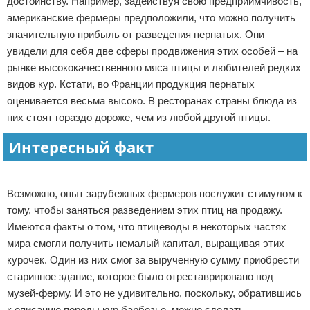
достоинству. Например, задействуя свою предприимчивость,
американские фермеры предположили, что можно получить
значительную прибыль от разведения пернатых. Они
увидели для себя две сферы продвижения этих особей – на
рынке высококачественного мяса птицы и любителей редких
видов кур. Кстати, во Франции продукция пернатых
оценивается весьма высоко. В ресторанах страны блюда из
них стоят гораздо дороже, чем из любой другой птицы.
Интересный факт
Реклама
Возможно, опыт зарубежных фермеров послужит стимулом к
тому, чтобы заняться разведением этих птиц на продажу.
Имеются факты о том, что птицеводы в некоторых частях
мира смогли получить немалый капитал, выращивая этих
курочек. Один из них смог за вырученную сумму приобрести
старинное здание, которое было отреставрировано под
музей-ферму. И это не удивительно, поскольку, обратившись
к описанию породы кур барбезье, можно сделать