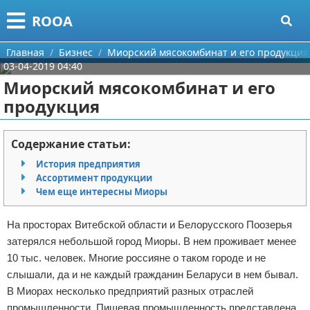
Меню
X
ROOA
Главная
Главная
Бизнес
Миорский мясокомбинат и его продукция
03-04-2019 04:40
Категории
Миорский мясокомбинат и его
продукция
Поиск
Рукоделие
О проекте
Программирование
Содержание статьи:
История предприятия
Контакты
Бизнес
Ассортимент продукции
Чем еще интересны Миоры
Сотрудничество
Красота
На просторах Витебской области и Белорусского Поозерья
Размещение рекламы
Мода
затерялся небольшой город Миоры. В нем проживает менее
10 тыс. человек. Многие россияне о таком городе и не
Для правообладателей
Отношения
слышали, да и не каждый гражданин Беларуси в нем бывал.
В Миорах несколько предприятий разных отраслей
Условия предоставления информации
Самосовершенствование
промышленности. Пищевая промышленность представлена