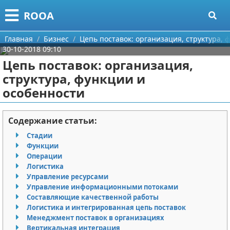
Меню
X
ROOA
Главная
Главная
Бизнес
Цепь поставок: организация, структура, 
30-10-2018 09:10
Категории
Цепь поставок: организация,
структура, функции и
Поиск
Рукоделие
особенности
О проекте
Программирование
Содержание статьи:
Контакты
Бизнес
Стадии
Функции
Сотрудничество
Красота
Операции
Логистика
Размещение рекламы
Мода
Управление ресурсами
Управление информационными потоками
Для правообладателей
Отношения
Составляющие качественной работы
Логистика и интегрированная цепь поставок
Менеджмент поставок в организациях
Условия предоставления информации
Самосовершенствование
Вертикальная интеграция