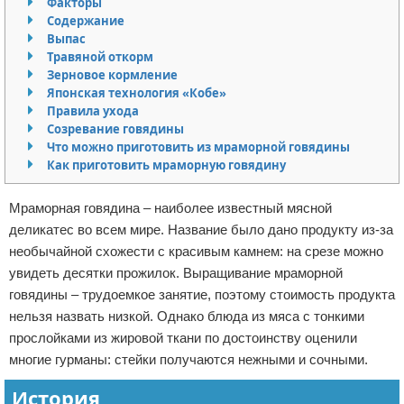
Факторы
Содержание
Отказ от ответственности
Финансы
Выпас
Травяной откорм
Зерновое кормление
Японская технология «Кобе»
Правила ухода
Созревание говядины
Что можно приготовить из мраморной говядины
Как приготовить мраморную говядину
Мраморная говядина – наиболее известный мясной
деликатес во всем мире. Название было дано продукту из-за
необычайной схожести с красивым камнем: на срезе можно
увидеть десятки прожилок. Выращивание мраморной
говядины – трудоемкое занятие, поэтому стоимость продукта
нельзя назвать низкой. Однако блюда из мяса с тонкими
прослойками из жировой ткани по достоинству оценили
многие гурманы: стейки получаются нежными и сочными.
История