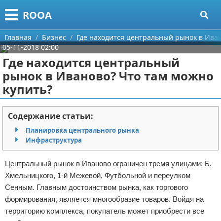
Меню
X
ROOA
Главная
Главная
Бизнес
Где находится центральный рынок в Иван
05-11-2018 02:00
Категории
Где находится центральный
рынок в Иваново? Что там можно
Поиск
Рукоделие
купить?
О проекте
Программирование
Содержание статьи:
Контакты
Бизнес
Планировка центрального рынка
Инфраструктура
Сотрудничество
Красота
Центральный рынок в Иваново ограничен тремя улицами: Б.
Размещение рекламы
Мода
Хмельницкого, 1-й Межевой, Футбольной и переулком
Сенным. Главным достоинством рынка, как торгового
Для правообладателей
Отношения
формирования, является многообразие товаров. Войдя на
Условия предоставления информации
Самосовершенствование
территорию комплекса, покупатель может приобрести все