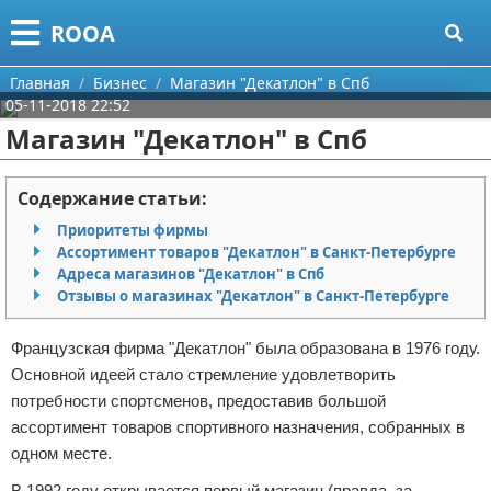
Меню
X
ROOA
Главная
Главная
Бизнес
Магазин "Декатлон" в Спб
05-11-2018 22:52
Категории
Магазин "Декатлон" в Спб
Поиск
Рукоделие
Содержание статьи:
О проекте
Программирование
Приоритеты фирмы
Ассортимент товаров "Декатлон" в Санкт-Петербурге
Контакты
Бизнес
Адреса магазинов "Декатлон" в Спб
Отзывы о магазинах "Декатлон" в Санкт-Петербурге
Сотрудничество
Красота
Французская фирма "Декатлон" была образована в 1976 году.
Размещение рекламы
Мода
Основной идеей стало стремление удовлетворить
потребности спортсменов, предоставив большой
Для правообладателей
Отношения
ассортимент товаров спортивного назначения, собранных в
одном месте.
Условия предоставления информации
Самосовершенствование
В 1992 году открывается первый магазин (правда, за