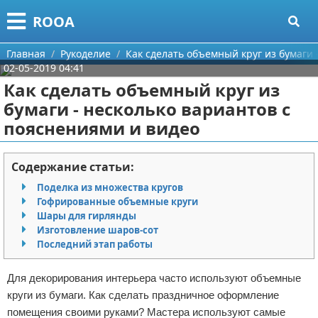
Меню
X
ROOA
Главная
Главная
Рукоделие
Как сделать объемный круг из бумаги 
02-05-2019 04:41
Категории
Как сделать объемный круг из
бумаги - несколько вариантов с
Поиск
Рукоделие
пояснениями и видео
О проекте
Программирование
Содержание статьи:
Контакты
Бизнес
Поделка из множества кругов
Гофрированные объемные круги
Сотрудничество
Красота
Шары для гирлянды
Изготовление шаров-сот
Размещение рекламы
Мода
Последний этап работы
Для правообладателей
Отношения
Для декорирования интерьера часто используют объемные
круги из бумаги. Как сделать праздничное оформление
Условия предоставления информации
Самосовершенствование
помещения своими руками? Мастера используют самые