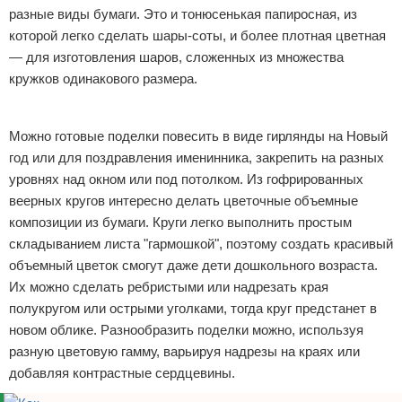
разные виды бумаги. Это и тонюсенькая папиросная, из
Отказ от ответственности
Финансы
которой легко сделать шары-соты, и более плотная цветная
— для изготовления шаров, сложенных из множества
кружков одинакового размера.
Реклама
Можно готовые поделки повесить в виде гирлянды на Новый
год или для поздравления именинника, закрепить на разных
уровнях над окном или под потолком. Из гофрированных
веерных кругов интересно делать цветочные объемные
композиции из бумаги. Круги легко выполнить простым
складыванием листа "гармошкой", поэтому создать красивый
объемный цветок смогут даже дети дошкольного возраста.
Их можно сделать ребристыми или надрезать края
полукругом или острыми уголками, тогда круг предстанет в
новом облике. Разнообразить поделки можно, используя
разную цветовую гамму, варьируя надрезы на краях или
добавляя контрастные сердцевины.