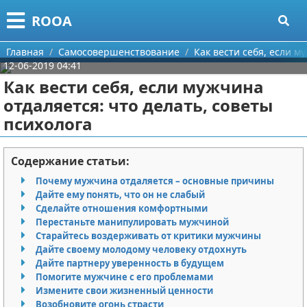
Меню
X
ROOA
Главная
Главная
Самосовершенствование
Как вести себя, если м
12-06-2019 04:41
Категории
Как вести себя, если мужчина
отдаляется: что делать, советы
Поиск
Рукоделие
психолога
О проекте
Программирование
Содержание статьи:
Контакты
Бизнес
Почему мужчина отдаляется – основные причины
Дайте ему понять, что он не слабый
Сотрудничество
Красота
Сделайте отношения комфортными
Перестаньте манипулировать мужчиной
Размещение рекламы
Мода
Старайтесь воздерживать от критики мужчины
Дайте своему молодому человеку отдохнуть
Для правообладателей
Отношения
Дайте партнеру уверенность в будущем
Помогите мужчине с его проблемами
Измените свои жизненный ценности
Условия предоставления информации
Самосовершенствование
Возобновите огонь страсти