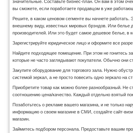
значительные. Составьте бизнес-план. Он вам в этом очен
вы сможете, если поработаете продавцом в уже работаю
Решите, в каком ценовом сегменте вы начнете работать. Э
внешнему виду, известных мировых брэндов. Или белье д
производителей. Или это будет самое дешевое белье, в 
Зарегистрируйте юридическое лицо и оформите все разр
Найдите подходящее помещение. При этом не гонитесь за
которые не часто заглядывают покупатели. Обычно они ст
Закупите оборудование для торгового зала. Нужно обуст
системой зеркал, а не просто повесить одно зеркало на ст
Приобретите товар как можно более разнообразный. Не ст
соотношению цена/качество. Каждый отдельно взятый пок
Позаботьтесь о рекламе вашего магазина, и не только на
информацию о своем магазине в СМИ, создайте сайт-визи
магазин.
Займитесь подбором персонала. Предоставьте вашим прод