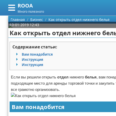
ROOA
Меню
X
Много полезного
Главная
Главная
Бизнес
Как открыть отдел нижнего белья
10-01-2019 12:43
Категории
Как открыть отдел нижнего бел
Поиск
Рукоделие
Содержание статьи:
О проекте
Программирование
Вам понадобится
Инструкция
Контакты
Бизнес
Инструкция
Сотрудничество
Красота
Если вы решили открыть
отдел
нижнего
белья
, вам пона
подходящее место для аренды торговой точки и закупить
Размещение рекламы
Мода
все грамотно организовать.
Для правообладателей
Отношения
Вам понадобится
Условия предоставления информации
Самосовершенствование