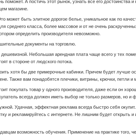
ь поможет. А постичь этот рынок, узнать все его достоинства и
щем магазине.
то может быть элитное дорогое белье, уникальное как по качеств
ля среднего класса, более массовое и от не очень раскрученны
котором определить производителя невозможно.
ешительные документы на торговлю.
 дешевизной. Небольшая арендная плата чаще всего у тех поме
оят в стороне от людского потока.
роить хотя бы две примерочные кабинки. Причем будет лучше ос
ене. Также вам понадобятся плечики, витрины, крючки, петли и 
оит покупать товар у одного производителя, даже если он хоро
упатель всегда должен иметь выбор не только размеров, но и 
ружной. Удачная, эффектная реклама всегда быстро себя окупит
тку и рекламируйтесь с интернете. Не лишним будет открыть и 
авцам возможность обучения. Применение на практике того, ч