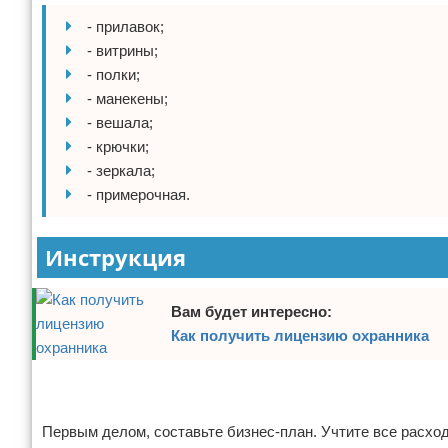
Отказ от ответственности
Финансы
- прилавок;
- витрины;
- полки;
- манекены;
- вешала;
- крючки;
- зеркала;
- примерочная.
Инструкция
Вам будет интересно:
Как получить лицензию охранника
Реклама
Реклама
Первым делом, составьте бизнес-план. Учтите все расхо