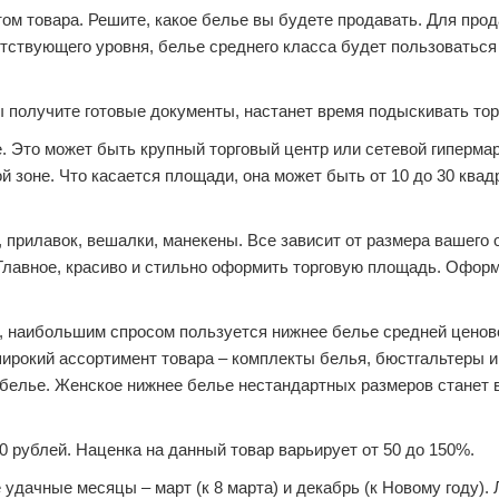
ом товара. Решите, какое белье вы будете продавать. Для прод
етствующего уровня, белье среднего класса будет пользоваться
.
 получите готовые документы, настанет время подыскивать тор
. Это может быть крупный торговый центр или сетевой гипермар
 зоне. Что касается площади, она может быть от 10 до 30 ква
 прилавок, вешалки, манекены. Все зависит от размера вашего 
 Главное, красиво и стильно оформить торговую площадь. Офор
, наибольшим спросом пользуется нижнее белье средней ценово
рокий ассортимент товара – комплекты белья, бюстгальтеры и
 белье. Женское нижнее белье нестандартных размеров станет
 рублей. Наценка на данный товар варьирует от 50 до 150%.
удачные месяцы – март (к 8 марта) и декабрь (к Новому году).