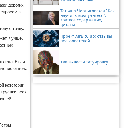
ажи дорогих
Татьяна Черниговская "Как
 спросом в
научить мозг учиться":
краткое содержание,
цитаты
говую точку.
Проект AirBitClub: отзывы
кет. Лучше,
пользователей
дратных
отдела. Если
Как вывести татуировку
мление отдела
Реклама
й категории.
 трусики всех
 вашей
 Летом