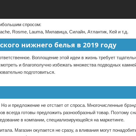
аибольшим спросом:
, Dimache, Rosme, Lauma, Милавица, Силайн, Атлантик, Кей и т.д.
ского нижнего белья в 2019 году
ответственное. Воплощение этой идеи в жизнь требует тщательн
усмотреть и благополучно избежать множества подводных камней
новательно подготовиться.
 Но и предложение не отстает от спроса. Многочисленные брэ
нов всегда готовы предложить разнообразный товар. Поэтому сн
ледование в компании, специализирующейся на маркетинге.
итала. Магазин окупается не сразу, а вливания могут понадобит