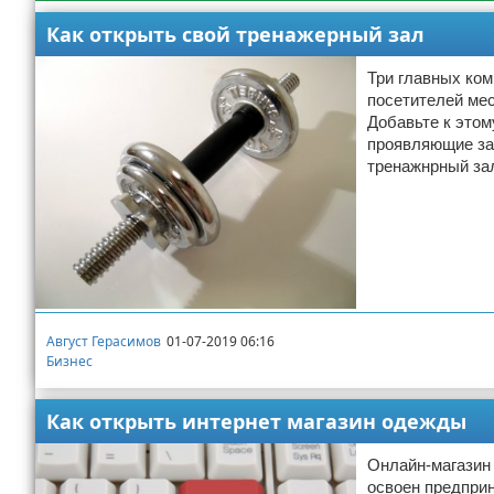
Как открыть свой тренажерный зал
Три главных ком
посетителей мес
Добавьте к этом
проявляющие заб
тренажнрный зал
Август Герасимов
01-07-2019 06:16
Бизнес
Как открыть интернет магазин одежды
Онлайн-магазин 
освоен предприн