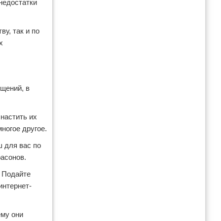
 недостатки
у, так и по
х
щений, в
настить их
многое другое.
ш для вас по
фасонов.
. Подайте
интернет-
ему они