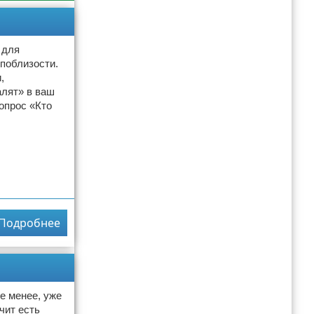
 для
поблизости.
,
алят» в ваш
опрос «Кто
Подробнее
е менее, уже
чит есть