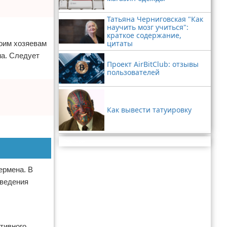
Татьяна Черниговская "Как
научить мозг учиться":
краткое содержание,
цитаты
оим хозяевам
ма. Следует
Проект AirBitClub: отзывы
пользователей
Как вывести татуировку
Реклама
ермена. В
введения
тивного