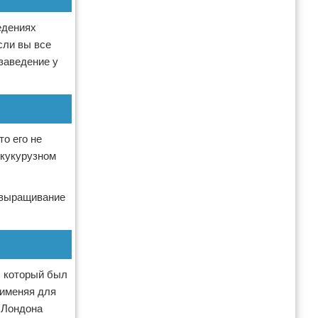
едениях
сли вы все
заведение у
о его не
 кукурузном
м выращивание
, который был
рименяя для
 Лондона