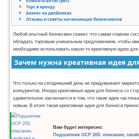
Комната-антистресс
Торс в аренду
Отказ от ответственности
Финансы
Бизнес на двойниках
Отзывы и советы начинающих бизнесменов
Любой опытный бизнесмен скажет, что самая главная сос
обладать торговым уникальным предложением, чтобы имен
необходимо использовать какую-то креативную идею для 
Зачем нужна креативная идея для
Реклама
Что только на сегодняшний день не придумывают маркето
конкурентов. Иногда креативные идеи для бизнеса со ст
удивительное заключается в том, что такие идеи частен
новым. В итоге такая креативная идея для бизнеса прин
Вам будет интересно:
Подшипник UCP 205: описание, свой