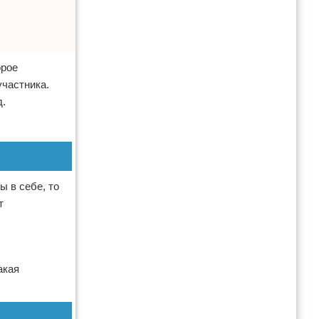
орое
участника.
д.
 в себе, то
т
акая