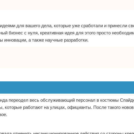
идеями для вашего дела, которые уже сработали и принесли св
ый бизнес с нуля, креативная идея для этого просто необходи
ны инновации, а также научные разработки.
ланда переодел весь обслуживающий персонал в костюмы Спайд
ы, которые работают на улицах, официанты. После такого ново
вое.
овала отменить несанкционированное действия со стороны креа