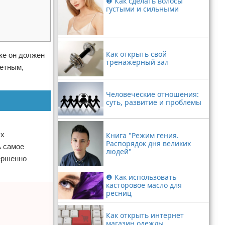
❶ Как сделать волосы
густыми и сильными
Как открыть свой
ке он должен
тренажерный зал
метным,
Человеческие отношения:
суть, развитие и проблемы
ых
Книга "Режим гения.
Распорядок дня великих
А самое
людей"
вершенно
❶ Как использовать
касторовое масло для
ресниц
Как открыть интернет
магазин одежды