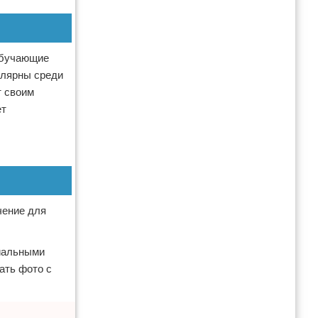
 обучающие
улярны среди
т своим
ет
чение для
циальными
ать фото с