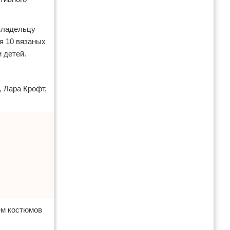
 владельцу
я 10 вязаных
 детей.
, Лара Крофт,
ем костюмов