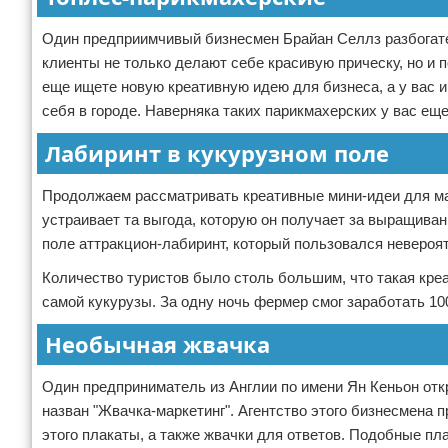
Один предприимчивый бизнесмен Брайан Селлз разбогате
клиенты не только делают себе красивую прическу, но и
еще ищете новую креативную идею для бизнеса, а у вас 
себя в городе. Наверняка таких парикмахерских у вас еще
Лабиринт в кукурузном поле
Продолжаем рассматривать креативные мини-идеи для мал
устраивает та выгода, которую он получает за выращива
поле аттракцион-лабиринт, который пользовался невероя
Количество туристов было столь большим, что такая кре
самой кукурузы. За одну ночь фермер смог заработать 10
Необычная жвачка
Один предприниматель из Англии по имени Ян Кеньон от
назван "Жвачка-маркетинг". Агентство этого бизнесмена
этого плакаты, а также жвачки для ответов. Подобные п