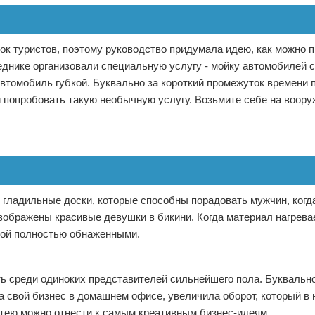
к туристов, поэтому руководство придумала идею, как можно 
еднике организовали специальную услугу - мойку автомобилей 
втомобиль губкой. Буквально за короткий промежуток времени 
ли попробовать такую необычную услугу. Возьмите себе на воору
 гладильные доски, которые способны порадовать мужчин, когд
зображены красивые девушки в бикини. Когда материал нагрева
ной полностью обнаженными.
 среди одиноких представителей сильнейшего пола. Буквально 
а свой бизнес в домашнем офисе, увеличила оборот, который в
атею можно отнести к самым креативным бизнес-идеям.