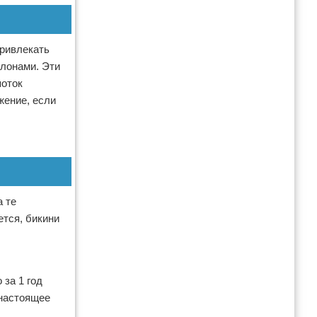
привлекать
слонами. Эти
поток
жение, если
а те
ется, бикини
за 1 год
 настоящее