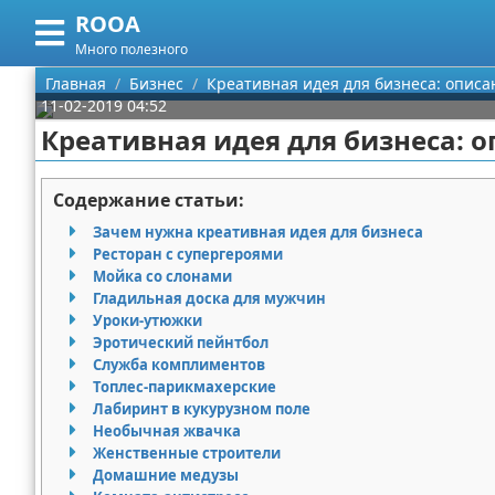
ROOA
Меню
X
Много полезного
Главная
Главная
Бизнес
Креативная идея для бизнеса: описа
11-02-2019 04:52
Категории
Креативная идея для бизнеса: о
Поиск
Рукоделие
Содержание статьи:
О проекте
Программирование
Зачем нужна креативная идея для бизнеса
Ресторан с супергероями
Контакты
Бизнес
Мойка со слонами
Гладильная доска для мужчин
Уроки-утюжки
Сотрудничество
Красота
Эротический пейнтбол
Служба комплиментов
Размещение рекламы
Мода
Топлес-парикмахерские
Лабиринт в кукурузном поле
Для правообладателей
Отношения
Необычная жвачка
Женственные строители
Условия предоставления информации
Самосовершенствование
Домашние медузы