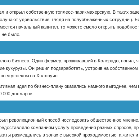
л и открыл собственную топлесс-парикмахерскую. В таких зав
 получают удовольствие, глядя на полуобнаженных сотрудниц. Е
имеется начальный капитал, то можете смело открыть подобное 
 не было.
ого бизнеса. Один фермер, проживавший в Колорадо, понял, чт
ние кукурузы. Он решил подзаработать, устроив на собственном
тным успехом на Хэллоуин.
ативная идея по бизнес-плану оказались намного выгоднее, че
0 000 долларов.
крыл революционный способ исследовать общественное мнение
 предоставляло компаниям услугу проведения разных опросов, п
лакаты размещались в зонах с высокой проходимостью, а жители