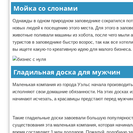
Мойка со слонами
Однажды в одном природном заповеднике сократился пото
новых людей к посещению этого места. Для этого в запов
животные поливали машины из хобота, после чего мыли а
туристов в заповеднике быстро возрос, так как все хоте
вы ищете какую-то креативную идею для малого бизнеса.
Гладильная доска для мужчин
Маленькая компания из города Уэльс начала производить
исполняют свои домашние обязанности. На этих досках и
начинают исчезать, а красавицы предстают перед мужчи
Реклама
Такие гладильные доски завоевали большую популярность
существования эта маленькая компания, которая начинал
время составляет 1 млн долларов. Пожалуй, подобную з