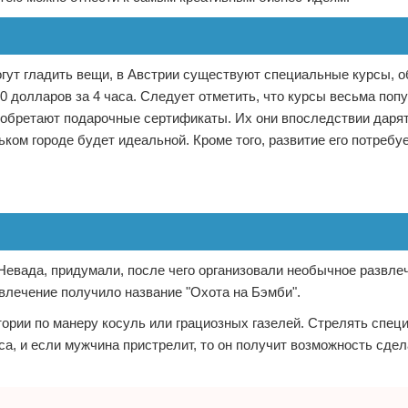
огут гладить вещи, в Австрии существуют специальные курсы,
0 долларов за 4 часа. Следует отметить, что курсы весьма поп
риобретают подарочные сертификаты. Их они впоследствии даря
ком городе будет идеальной. Кроме того, развитие его потребу
евада, придумали, после чего организовали необычное развле
влечение получило название "Охота на Бэмби".
ории по манеру косуль или грациозных газелей. Стрелять спе
са, и если мужчина пристрелит, то он получит возможность сдел