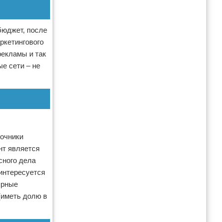
бюджет, после
ркетингового
рекламы и так
ые сети – не
точники
нт является
сного дела
аинтересуется
ярные
(иметь долю в