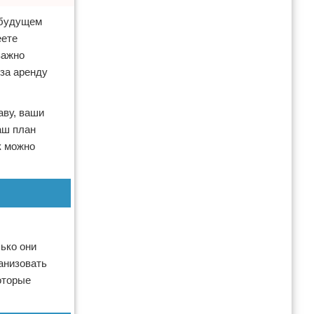
в будущем
еете
важно
 за аренду
аву, ваши
аш план
к можно
ько они
анизовать
оторые