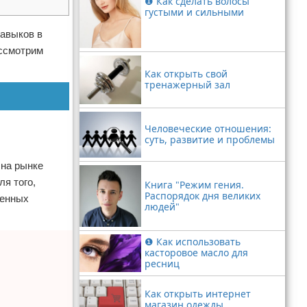
❶ Как сделать волосы
густыми и сильными
навыков в
ассмотрим
Как открыть свой
тренажерный зал
Человеческие отношения:
суть, развитие и проблемы
 на рынке
я того,
Книга "Режим гения.
Распорядок дня великих
ленных
людей"
❶ Как использовать
касторовое масло для
ресниц
Как открыть интернет
магазин одежды