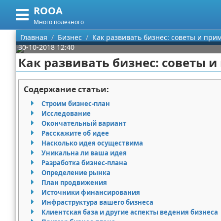
ROOA
Меню
X
Много полезного
Главная
Главная
Бизнес
Как развивать бизнес: советы и при
30-10-2018 12:40
Категории
Как развивать бизнес: советы 
Поиск
Рукоделие
Содержание статьи:
О проекте
Программирование
Строим бизнес-план
Исследование
Контакты
Бизнес
Окончательный вариант
Расскажите об идее
Насколько идея осуществима
Сотрудничество
Красота
Уникальна ли ваша идея
Разработка бизнес-плана
Размещение рекламы
Мода
Определение рынка
План продвижения
Для правообладателей
Отношения
Источники финансирования
Инфраструктура вашего бизнеса
Условия предоставления информации
Самосовершенствование
Клиентская база и другие аспекты ведения бизнеса