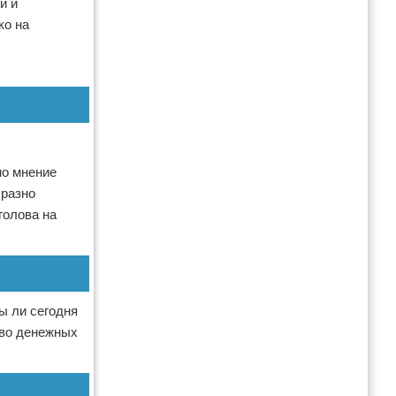
й и
ко на
но мнение
бразно
голова на
ы ли сегодня
тво денежных