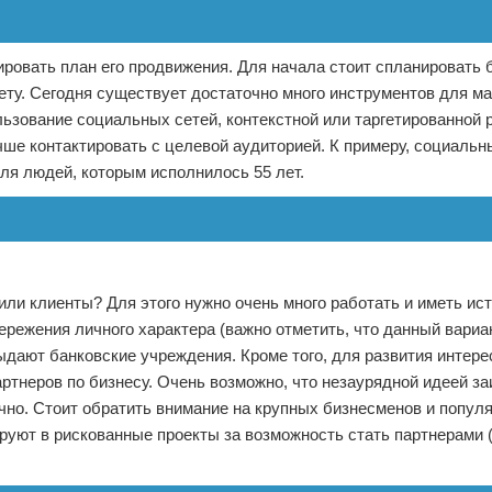
ировать план его продвижения. Для начала стоит спланировать 
ету. Сегодня существует достаточно много инструментов для ма
ьзование социальных сетей, контекстной или таргетированной 
чше контактировать с целевой аудиторией. К примеру, социальн
ля людей, которым исполнилось 55 лет.
или клиенты? Для этого нужно очень много работать и иметь ис
ережения личного характера (важно отметить, что данный вариа
выдают банковские учреждения. Кроме того, для развития интере
ртнеров по бизнесу. Очень возможно, что незаурядной идеей з
очно. Стоит обратить внимание на крупных бизнесменов и попул
ируют в рискованные проекты за возможность стать партнерами 