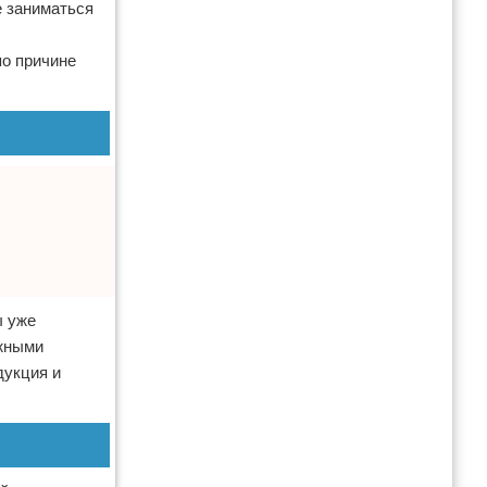
е заниматься
по причине
ы уже
ожными
дукция и