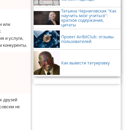
Татьяна Черниговская "Как
научить мозг учиться":
краткое содержание,
и или
цитаты
х
Проект AirBitClub: отзывы
я и услуги,
пользователей
м конкуренты.
Как вывести татуировку
Реклама
х друзей
 совсем не