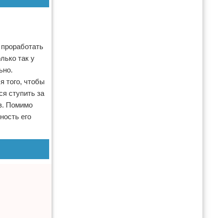
 проработать
лько так у
ьно.
я того, чтобы
я ступить за
в. Помимо
ность его