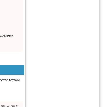
адратных
оответствии
6 гл. 26.3.