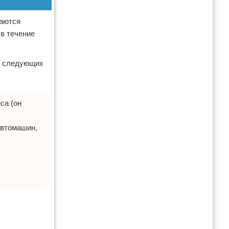
ваются
в течение
ет следующих
са (он
автомашин,