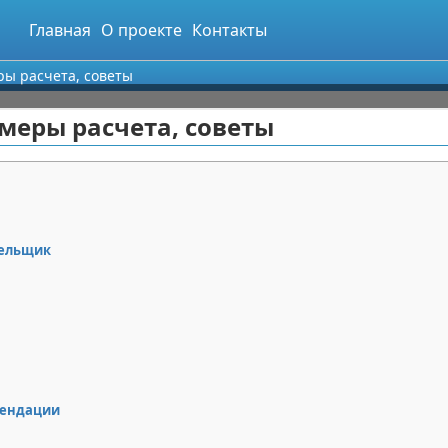
Главная
О проекте
Контакты
ры расчета, советы
меры расчета, советы
тельщик
мендации