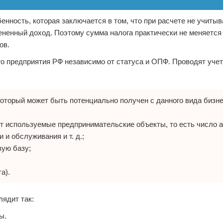
нность, которая заключается в том, что при расчете не учиты
ененный доход. Поэтому сумма налога практически не меняется 
ов.
го предприятия РФ независимо от статуса и ОПФ. Проводят уч
который может быть потенциально получен с данного вида бизне
т используемые предпринимательские объекты, то есть число 
 и обслуживания и т. д.;
вую базу;
а).
ядит так:
ы.