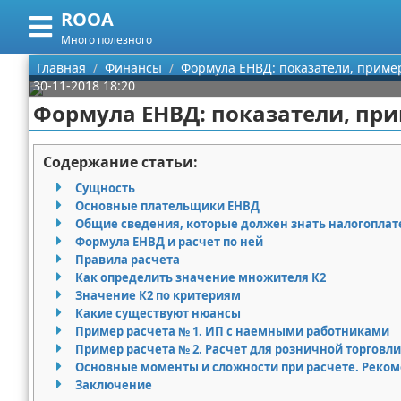
ROOA
Меню
X
Много полезного
Главная
Главная
Финансы
Формула ЕНВД: показатели, приме
30-11-2018 18:20
Категории
Формула ЕНВД: показатели, при
Поиск
Рукоделие
Содержание статьи:
О проекте
Программирование
Сущность
Основные плательщики ЕНВД
Контакты
Бизнес
Общие сведения, которые должен знать налогопла
Формула ЕНВД и расчет по ней
Правила расчета
Сотрудничество
Красота
Как определить значение множителя К2
Значение К2 по критериям
Размещение рекламы
Мода
Какие существуют нюансы
Пример расчета № 1. ИП с наемными работниками
Для правообладателей
Отношения
Пример расчета № 2. Расчет для розничной торговли
Основные моменты и сложности при расчете. Реко
Условия предоставления информации
Самосовершенствование
Заключение