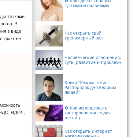
❶ Как сделать волосы
густыми и сильными
едостатками.
логов. В
ния в виде
Как открыть свой
тренажерный зал
от факт не
Человеческие отношения:
суть, развитие и проблемы
Книга "Режим гения.
Распорядок дня великих
людей"
зможность
❶ Как использовать
(НДС, НДФЛ,
касторовое масло для
ресниц
Как открыть интернет
магазин одежды