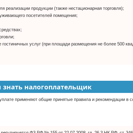
для реализации продукции (также нестационарная торговля);
луживающего посетителей помещения;
средствах;
рговли;
е гостиничных услуг (при площади размещения не более 500 кв
н знать налогоплательщик
 уплате применяют общие принятые правила и рекомендации в с
гулируется ФЗ РФ № 155 от 22.07.2008, гл. 26.3 НК РФ, ст. 346.2