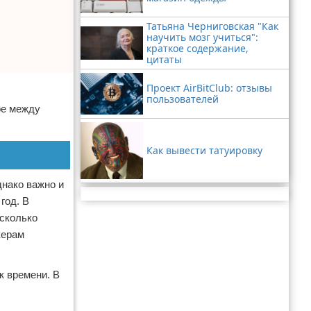
Татьяна Черниговская "Как
научить мозг учиться":
краткое содержание,
цитаты
Проект AirBitClub: отзывы
пользователей
ре между
Как вывести татуировку
днако важно и
Реклама
год. В
есколько
керам
к времени. В