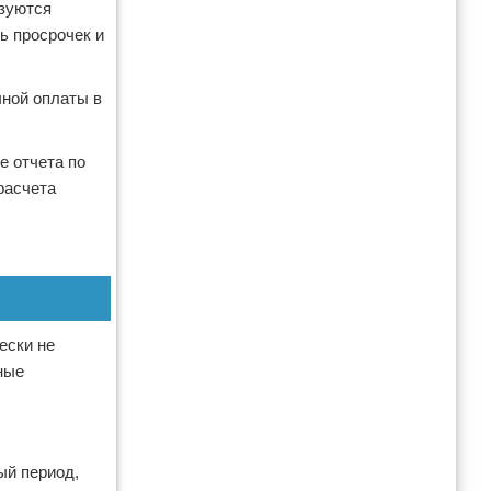
ьзуются
ь просрочек и
чной оплаты в
е отчета по
расчета
ески не
ные
ый период,