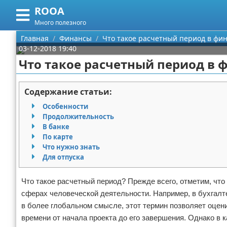
ROOA
Меню
X
Много полезного
Главная
Главная
Финансы
Что такое расчетный период в фи
03-12-2018 19:40
Категории
Что такое расчетный период в 
Поиск
Рукоделие
Содержание статьи:
О проекте
Программирование
Особенности
Продолжительность
Контакты
Бизнес
В банке
По карте
Что нужно знать
Сотрудничество
Красота
Для отпуска
Размещение рекламы
Мода
Что такое расчетный период? Прежде всего, отметим, что
сферах человеческой деятельности. Например, в бухгалте
Для правообладателей
Отношения
в более глобальном смысле, этот термин позволяет оцен
Условия предоставления информации
Самосовершенствование
времени от начала проекта до его завершения. Однако в 