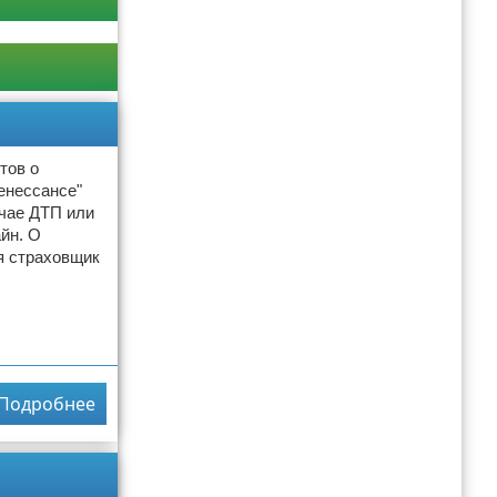
тов о
енессансе"
учае ДТП или
йн. О
я страховщик
Подробнее