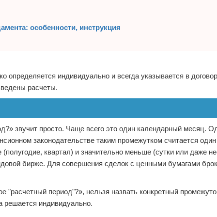
амента: особенности, инструкция
дко определяется индивидуально и всегда указывается в догово
зведены расчеты.
иод?» звучит просто. Чаще всего это один календарный месяц. О
пенсионном законодательстве таким промежутком считается один 
(полугодие, квартал) и значительно меньше (сутки или даже н
ондовой бирже. Для совершения сделок с ценными бумагами бро
.
кое "расчетный период"?», нельзя назвать конкретный промежуто
да решается индивидуально.