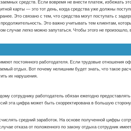
заемных средств. Если вовремя не внести платеж, избежать это
итной карты — это тот день, когда средства уже должны поступи
нее. Это связано с тем, что средства могут поступать с задер
 продолжительность. Это важно учитывать тем клиентам, котор
м случае легко можно запутаться. Чтобы этого не произошло, 
 имеют постоянного работодателя. Если трудовые отношения о
емый отдых. Вот почему нелишним будет знать, что такое рас
тить их нарушения.
ждому сотруднику работодатель обязан ежегодно предоставлять
сий эта цифра может быть скорректирована в большую сторону
счислять средний заработок. На основе полученной цифры сот
лучае отказа от положенного по закону отдыха сотрудник имее