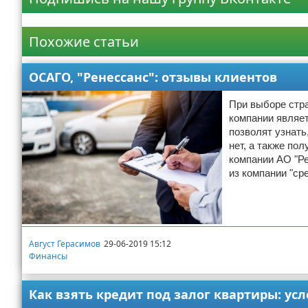
Реклама
Похожие статьи
ОСАГО, "Ренессанс": отзывы клиентов
При выборе стр
компании являе
позволят узнать
нет, а также по
компании АО "Ре
из компании "ср
Август Герасимов
29-06-2019 15:12
Финансы
Как взять кредит под залог квартиры: ус