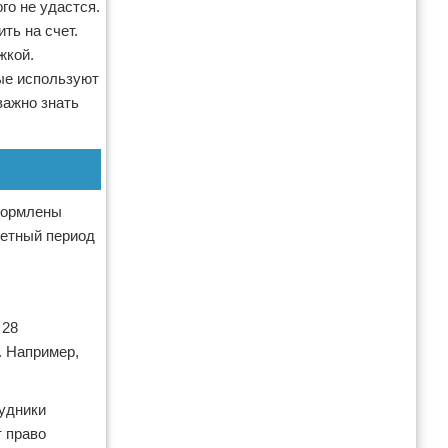
го не удастся.
ть на счет.
жкой.
ые используют
важно знать
формлены
четный период
 28
. Например,
рудники
т право