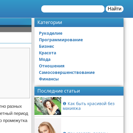
Найти
Категории
Рукоделие
Программирование
Бизнес
Красота
Мода
Отношения
Самосовершенствование
Финансы
Последние статьи
❶ Как быть красивой без
тно разных
макияжа
четный период
го промежутка