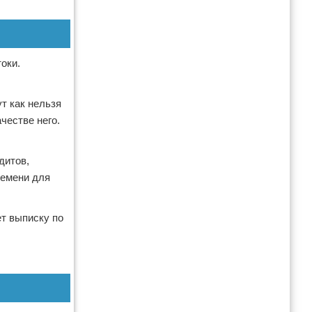
оки.
ут как нельзя
честве него.
дитов,
ремени для
ет выписку по