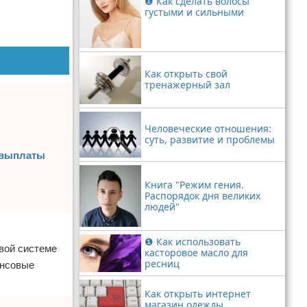
❶ Как сделать волосы
густыми и сильными
Как открыть свой
тренажерный зал
Человеческие отношения:
суть, развитие и проблемы
и выплаты
Книга "Режим гения.
Распорядок дня великих
людей"
❶ Как использовать
вой системе
касторовое масло для
ресниц
ансовые
Как открыть интернет
магазин одежды