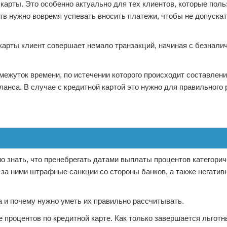
карты. Это особенно актуально для тех клиентов, которые пол
тв нужно вовремя успевать вносить платежи, чтобы не допускат
карты клиент совершает немало транзакций, начиная с безнали
ежуток времени, по истечении которого происходит составлени
ланса. В случае с кредитной картой это нужно для правильного 
о знать, что пренебрегать датами выплаты процентов категорич
за ними штрафные санкции со стороны банков, а также негатив
да и почему нужно уметь их правильно рассчитывать.
 процентов по кредитной карте. Как только завершается льготн