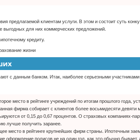
я предлагаемой клиентам услуги. В этом и состоит суть конку
е выгодных для них коммерческих предложений.
ипотечному кредиту.
ших
чают с данным банком. Итак, наиболее серьезными участниками
торое место в рейтинге учреждений по итогам прошлого года, у
данная фирма собирает с клиентов более восьмидесяти девяти
ируются от 0,15 до 0,67 процентов. О страховых компаниях-па
ию лучше получить заранее.
щее место в рейтинге крупнейших фирм страны. Ипотечным за
 оформление полисов не на один год, как это обычно бывает, 