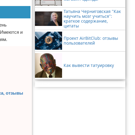
Татьяна Черниговская "Как
научить мозг учиться":
краткое содержание,
ень
цитаты
 Имеются и
Проект AirBitClub: отзывы
иям.
пользователей
Как вывести татуировку
Реклама
ка, отзывы