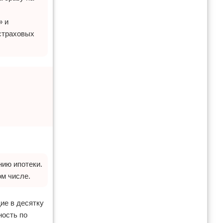
» и
страховых
нию ипотеки.
ом числе.
ие в десятку
ность по