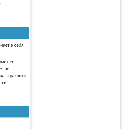
.
чает в себя
аметно
ся по
ена страховки
а и