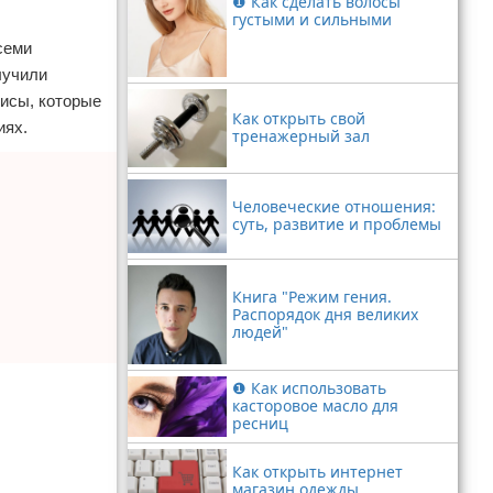
❶ Как сделать волосы
густыми и сильными
семи
лучили
лисы, которые
Как открыть свой
иях.
тренажерный зал
Человеческие отношения:
суть, развитие и проблемы
Книга "Режим гения.
Распорядок дня великих
людей"
❶ Как использовать
касторовое масло для
ресниц
Как открыть интернет
магазин одежды