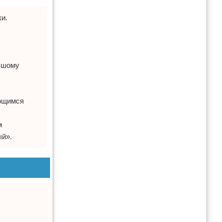
и.
льшому
ующимся
м
ый».