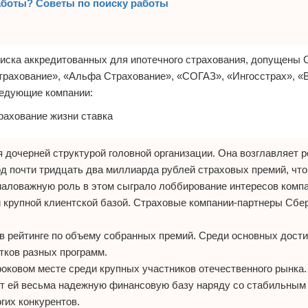
работы? Советы по поиску работы
писка аккредитованных для ипотечного страхования, допущены 
Страхование», «Альфа Страхование», «СОГАЗ», «Ингосстрах», 
ледующие компании:
дочерней структурой головной организации. Она возглавляет р
д почти тридцать два миллиарда рублей страховых премий, что
маловажную роль в этом сыграло лоббирование интересов комп
й крупной клиентской базой. Страховые компании-партнеры Сбе
в рейтинге по объему собранных премий. Среди основных дост
тков разных программ.
оковом месте среди крупных участников отечественного рынка.
ет ей весьма надежную финансовую базу наряду со стабильным
гих конкурентов.