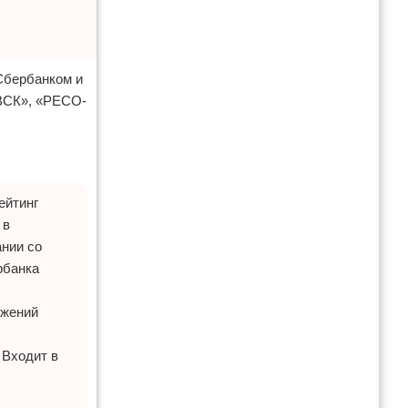
Сбербанком и
«ВСК», «РЕСО-
ейтинг
 в
ании со
рбанка
ижений
 Входит в