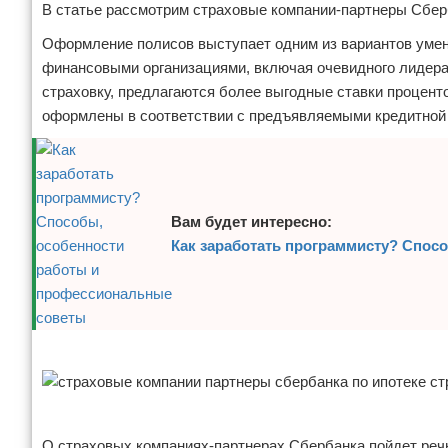
В статье рассмотрим страховые компании-партнеры Сбер
Отказ от ответственности
Финансы
Оформление полисов выступает одним из вариантов умень
финансовыми организациями, включая очевидного лидера
страховку, предлагаются более выгодные ставки процент
оформлены в соответствии с предъявляемыми кредитной о
Вам будет интересно:
Как заработать программисту? Спос
Реклама
Реклама
О страховых компаниях-партнерах Сбербанка пойдет реч