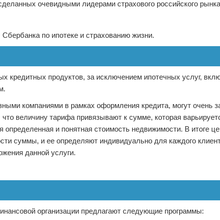
 сделанных очевидными лидерами страхового российского рынка
Сбербанка по ипотеке и страхованию жизни.
х кредитных продуктов, за исключением ипотечных услуг, вклю
м.
зными компаниями в рамках оформления кредита, могут очень з
р, что величину тарифа привязывают к сумме, которая варьирует
ся определенная и понятная стоимость недвижимости. В итоге ц
мости суммы, и ее определяют индивидуально для каждого клиент
ожения данной услуги.
финансовой организации предлагают следующие программы: