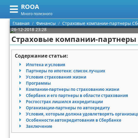
ROOA
Меню
X
Много полезного
Главная
Главная
Финансы
Страховые компании-партнеры Сб
26-12-2018 23:28
Категории
Страховые компании-партнеры 
Поиск
Рукоделие
Содержание статьи:
О проекте
Программирование
Ипотека и условия
Партнеры по ипотеке: список лучших
Контакты
Бизнес
Условия страхования жизни
Программы
Компании-партнеры по страхованию жизни
Сотрудничество
Красота
Сбербанк и его партнеры в области страхования
Росгосстрах лишился аккредитации
Размещение рекламы
Мода
Организации-партнеры по автокредиту
Условия, которым должна удовлетворять организац
Для правообладателей
Отношения
Особенности автокредитования в Сбербанке
Заключение
Условия предоставления информации
Самосовершенствование