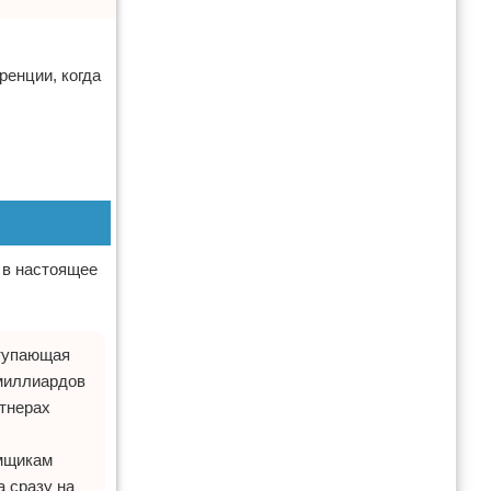
ренции, когда
 в настоящее
ступающая
 миллиардов
ртнерах
емщикам
а сразу на