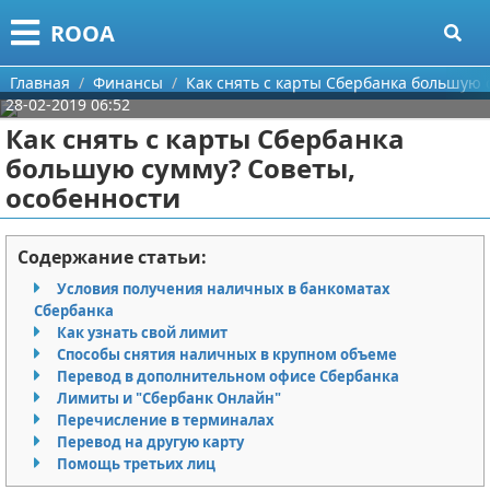
Меню
X
ROOA
Главная
Главная
Финансы
Как снять с карты Сбербанка большую 
28-02-2019 06:52
Категории
Как снять с карты Сбербанка
большую сумму? Советы,
Поиск
Рукоделие
особенности
О проекте
Программирование
Содержание статьи:
Контакты
Бизнес
Условия получения наличных в банкоматах
Сбербанка
Сотрудничество
Красота
Как узнать свой лимит
Способы снятия наличных в крупном объеме
Размещение рекламы
Мода
Перевод в дополнительном офисе Сбербанка
Лимиты и "Сбербанк Онлайн"
Для правообладателей
Отношения
Перечисление в терминалах
Перевод на другую карту
Помощь третьих лиц
Условия предоставления информации
Самосовершенствование