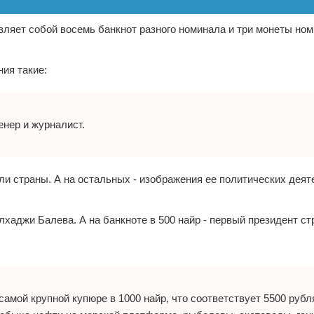
ляет собой восемь банкнот разного номинала и три монеты но
ния такие:
енер и журналист.
ли страны. А на остальных - изображения ее политических деят
хаджи Балева. А на банкноте в 500 найр - первый президент ст
самой крупной купюре в 1000 найр, что соответствует 5500 рубл