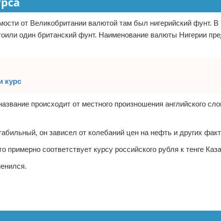
урса
мости от Великобритании валютой там был нигерийский фунт. В 
стоили один британский фунт. Наименование валюты Нигерии пр
и курс
е название происходит от местного произношения английского сло
абильный, он зависел от колебаний цен на нефть и других факт
то примерно соответствует курсу российского рубля к тенге Каз
менился.