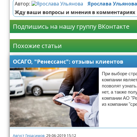
Автор:
Ярослава Ульянов
Жду ваши вопросы и мнения в комментариях
Подпишись на нашу группу ВКонтакте
Реклама
Похожие статьи
ОСАГО, "Ренессанс": отзывы клиентов
При выборе стр
компании являе
позволят узнать
нет, а также по
компании АО "Ре
из компании "ср
Август Герасимов
29-06-2019 15:12