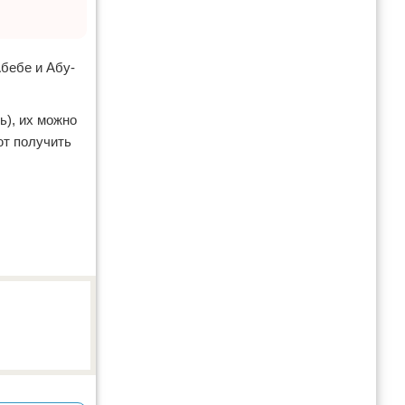
Абебе и Абу-
ь), их можно
ют получить