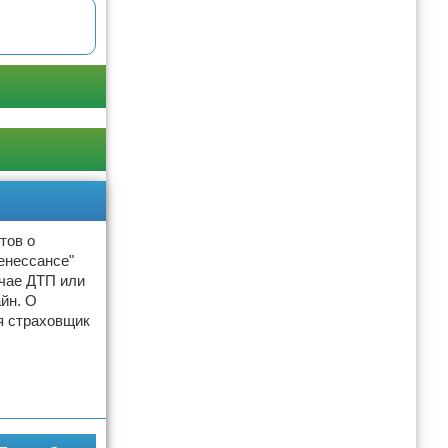
тов о
енессансе"
учае ДТП или
йн. О
я страховщик