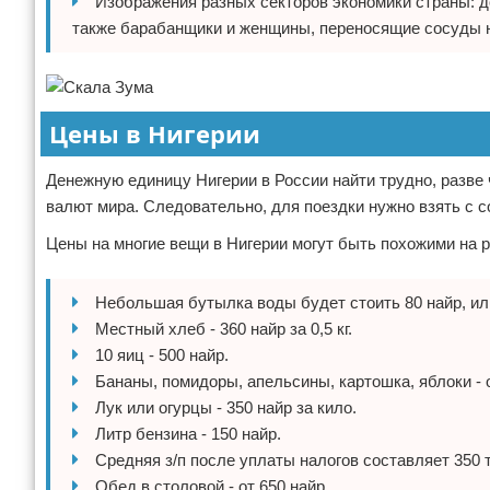
Изображения разных секторов экономики страны: д
также барабанщики и женщины, переносящие сосуды н
Цены в Нигерии
Денежную единицу Нигерии в России найти трудно, разве 
валют мира. Следовательно, для поездки нужно взять с с
Цены на многие вещи в Нигерии могут быть похожими на р
Небольшая бутылка воды будет стоить 80 найр, или 
Местный хлеб - 360 найр за 0,5 кг.
10 яиц - 500 найр.
Бананы, помидоры, апельсины, картошка, яблоки - о
Лук или огурцы - 350 найр за кило.
Литр бензина - 150 найр.
Средняя з/п после уплаты налогов составляет 350 т
Обед в столовой - от 650 найр.