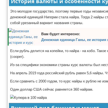
История валюты и особенности к
Отказ от ответственности
Финансы
Это молодое государство, поэтому первые годы независи
денежной единицей Нигерии стала найра. Тогда 2 найры 
собой урезанный вариант названия страны.
Вам будет интересно:
Денежная единица Ганы, ее история 
Если рубль делится на копейки, то найра - на кобо. Тако
(cooper).
Из-за специфики экономики страны курс валюты был нест
На апрель 2019 года российский рубль равен 5,6 найры. Ч
Если сравнить с 2000 годом, то курс найры к рублю не из
Один доллар США сейчас равняется 360 найрам.
Внешний вид банкнот и монет