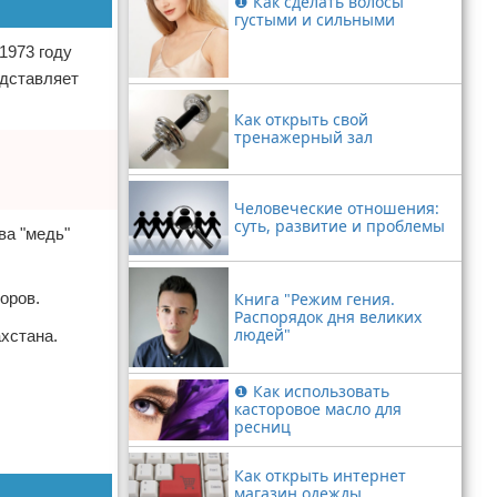
❶ Как сделать волосы
густыми и сильными
1973 году
едставляет
Как открыть свой
тренажерный зал
Человеческие отношения:
суть, развитие и проблемы
ва "медь"
оров.
Книга "Режим гения.
Распорядок дня великих
людей"
ахстана.
❶ Как использовать
касторовое масло для
ресниц
Как открыть интернет
магазин одежды