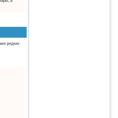
чары, а
ике редких