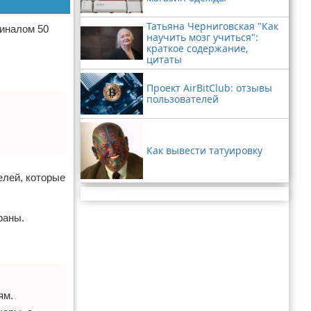
Татьяна Черниговская "Как
миналом 50
научить мозг учиться":
краткое содержание,
цитаты
Проект AirBitClub: отзывы
пользователей
Как вывести татуировку
елей, которые
Реклама
раны.
ям.