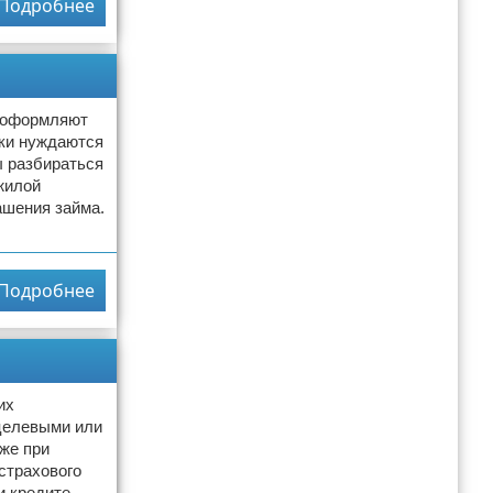
Подробнее
и оформляют
нки нуждаются
ы разбираться
 жилой
ашения займа.
Подробнее
их
 целевыми или
же при
страхового
и кредите.