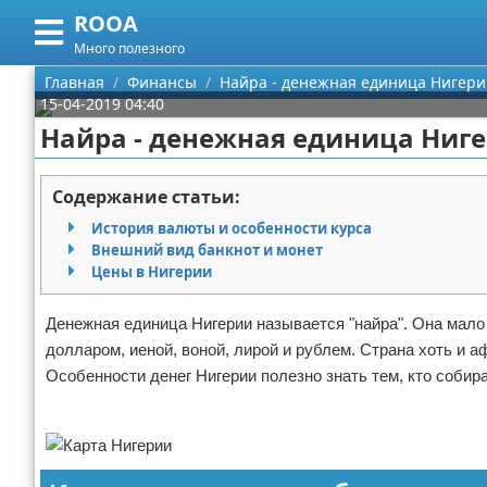
ROOA
Меню
X
Много полезного
Главная
Главная
Финансы
Найра - денежная единица Нигер
15-04-2019 04:40
Категории
Найра - денежная единица Ниг
Поиск
Рукоделие
Содержание статьи:
О проекте
Программирование
История валюты и особенности курса
Внешний вид банкнот и монет
Контакты
Бизнес
Цены в Нигерии
Сотрудничество
Красота
Денежная единица Нигерии называется "найра". Она мало 
долларом, иеной, воной, лирой и рублем. Страна хоть и 
Размещение рекламы
Мода
Особенности денег Нигерии полезно знать тем, кто собира
Реклама
Для правообладателей
Отношения
Условия предоставления информации
Самосовершенствование