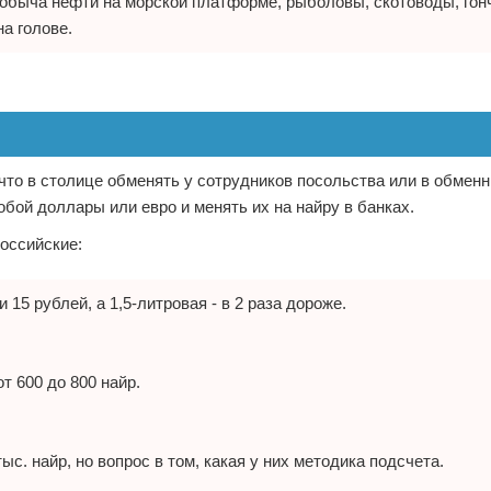
обыча нефти на морской платформе, рыболовы, скотоводы, гон
а голове.
что в столице обменять у сотрудников посольства или в обменн
обой доллары или евро и менять их на найру в банках.
оссийские:
15 рублей, а 1,5-литровая - в 2 раза дороже.
т 600 до 800 найр.
ыс. найр, но вопрос в том, какая у них методика подсчета.