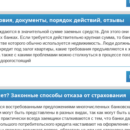
ловия, документы, порядок действий, отзывы
ждаются в значительной сумме заемных средств. Для этого он
х банках. Если требуется действительно крупная сумма, то ба
естве которого обычно используется недвижимость. Люди должн
ь кредит под залог квартиры, какие требования предъявляются к
 также с какими проблемами можно столкнуться в процессе пог
 дорогостоящий
ет? Законные способы отказа от страхования
ся востребованными предложениями многочисленных банковск
 могут быть представлены в разных видах, так как могут быть
практически всегда заемщики сталкиваются с тем, что банки да
ольшого потребительского кредита настаивают на оформление 
 у граждан возникает вопрос, обязательна или нет страховка пр