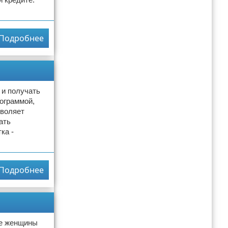
Подробнее
 и получать
рограммой,
зволяет
ать
ка -
Подробнее
ие женщины