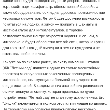
жилой зоны будет возведен ледовый дворец, теннисный
корт, скейт-парк и амфитеатр, общественный бассейн, а
также оборудована велосипедная дорожка протяженностью
несколько километров. Летом будет доступна возможность
покататься на лодках, а зимой — поиграть в шахматы в
местном клубе для интеллектуалов. В торгово-
развлекательном центре откроется боулинг. В общем, в
микрорайоне будет абсолютно все объекты, которые нужны
для того чтобы каждый жилец ни в чем не нуждался и не
отказывал себе ни в чем.
Как уже было сказано ранее, на счету компании "Эталон"
(ЖК "Летний сад" является одним из самых масштабных
проектов) много успешных законченных полноценных
микрорайонов, пользующихся большой популярностью
среди москвичей. В каждом из них застройщик реализовал
отличительную изюминку, которая пришлась по душе
потребителям. "Летний сад" не стал тому исключением. Его
"фишка" заключается в полном отсутствии машин во дворах.
На территории микрорайона предусмотрено несколько