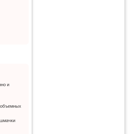
нно и
я объемных
ашмачки