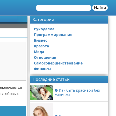
Найти
Категории
Рукоделие
Программирование
Бизнес
Красота
Мода
Отношения
Самосовершенствование
Финансы
Последние статьи
ереключаются
❶ Как быть красивой без
т любовь к
макияжа