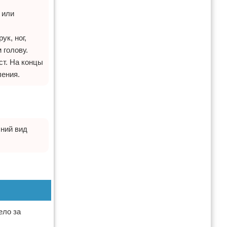
 или
ук, ног,
 голову.
ст. На концы
ления.
ний вид
ело за