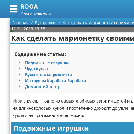
ROOA
Меню
X
Много полезного
Главная
Главная
Рукоделие
Как сделать марионетку своими р
11-01-2019 19:33
Категории
Как сделать марионетку своими
Поиск
Рукоделие
Содержание статьи:
О проекте
Программирование
Подвижные игрушки
Чудо-кукла
Контакты
Бизнес
Бумажная марионетка
Из труппы Карабаса-Барабаса
Домашний театр
Сотрудничество
Красота
Размещение рекламы
Мода
Игра в куклы – одно из самых любимых занятий детей и 
на длинноволосых кукол и постепенно доходят до увлече
Для правообладателей
Отношения
куклам на протяжении всей жизни.
Подвижные игрушки
Условия предоставления информации
Самосовершенствование