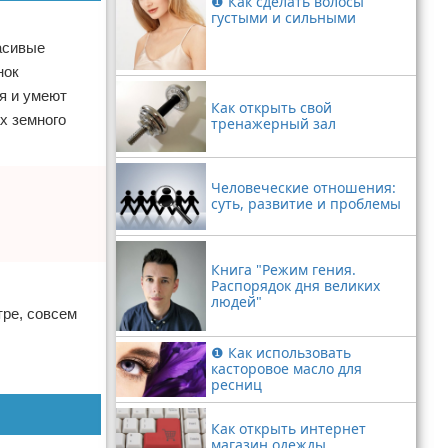
❶ Как сделать волосы
густыми и сильными
асивые
нок
я и умеют
Как открыть свой
х земного
тренажерный зал
Человеческие отношения:
суть, развитие и проблемы
Книга "Режим гения.
Распорядок дня великих
людей"
тре, совсем
❶ Как использовать
касторовое масло для
ресниц
Как открыть интернет
магазин одежды