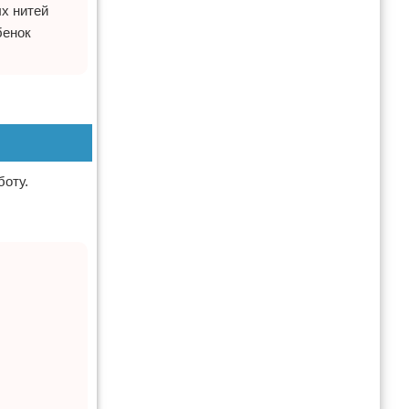
х нитей
бенок
боту.