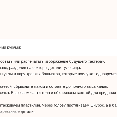
ими руками:
совать или распечатать изображение будущего «актера».
мане, разделив на секторы детали туловища.
 куклы и пару крепких башмаков, которые послужат одновреме
азетой, сбрызните лаком и оставьте до полного высыхания.
вечка. Вырезаем части тела и обклеиваем газетой для придани
ытаскиваем пластилин. Через голову протягиваем шнурок, а в б
азрезанные детали.