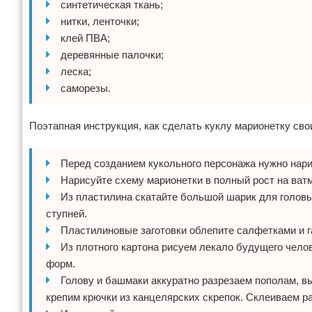
синтетическая ткань;
нитки, ленточки;
клей ПВА;
деревянные палочки;
леска;
саморезы.
Поэтапная инструкция, как сделать куклу марионетку сво
Перед созданием кукольного персонажа нужно нари
Нарисуйте схему марионетки в полный рост на ват
Из пластилина скатайте большой шарик для головы
ступней.
Пластилиновые заготовки облепите салфетками и г
Из плотного картона рисуем лекало будущего чело
форм.
Голову и башмаки аккуратно разрезаем пополам, в
крепим крючки из канцелярских скрепок. Склеиваем р