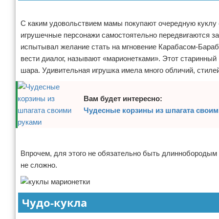
Реклама
Отказ от ответственности
Финансы
С каким удовольствием мамы покупают очередную куклу с
игрушечные персонажи самостоятельно передвигаются за 
испытывал желание стать на мгновение Карабасом-Бараба
вести диалог, называют «марионетками». Этот старинный
шара. Удивительная игрушка имела много обличий, стилей
Вам будет интересно:
Чудесные корзины из шпагата своим
Реклама
Впрочем, для этого не обязательно быть длиннобородым т
не сложно.
Чудо-кукла