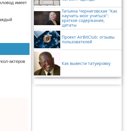
укловод имеет
Татьяна Черниговская "Как
научить мозг учиться":
каждый
краткое содержание,
цитаты
Проект AirBitClub: отзывы
пользователей
укол-актеров
Как вывести татуировку
Реклама