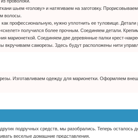
 из проволоки.
ткани шьем «голову» и натягиваем на заготовку. Прорисовываем
м волосы.
 как профессиональную, нужно уплотнить ее туловище. Детали р
«скелет» получился более прочным. Соединяем детали. Крепим
ния марионеткой. Соединяем две деревянные палки крест-накре
лы вкручиваем саморезы. Здесь будут расположены нити управ
орезы. Изготавливаем одежду для марионетки. Оформляем внеш
 других подручных средств, мы разобрались. Теперь осталось д
раивать веселые домашние представления.