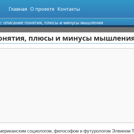
Главная
О проекте
Контакты
е: описание понятия, плюсы и минусы мышления
понятия, плюсы и минусы мышлени
 американским социологом, философом и футурологом Элвином