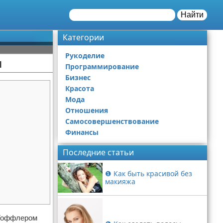
Найти
Категории
Рукоделие
я
Программирование
Бизнес
Красота
Мода
Отношения
Самосовершенствование
Финансы
Последние статьи
❶ Как быть красивой без
макияжа
 Тоффлером