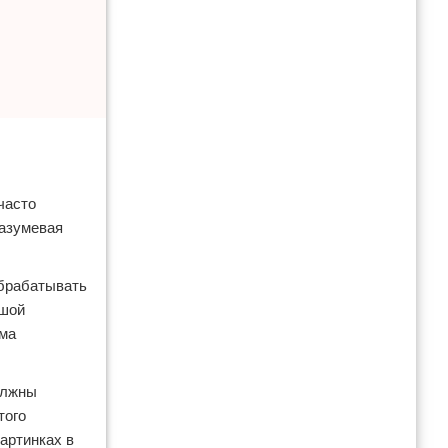
часто
разумевая
обрабатывать
ьшой
ема
олжны
того
артинках в