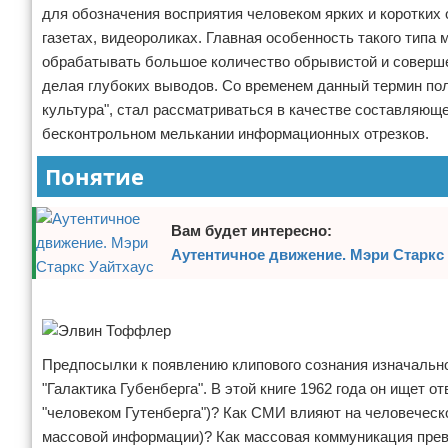
для обозначения восприятия человеком ярких и коротких 
Отказ от ответственности
Финансы
газетах, видеороликах. Главная особенность такого типа
обрабатывать большое количество обрывистой и соверше
делая глубоких выводов. Со временем данный термин по
культура", стал рассматриваться в качестве составляющ
бесконтрольном мелькании информационных отрезков.
Понятие
Вам будет интересно:
Аутентичное движение. Мэри Старкс 
Реклама
Предпосылки к появлению клипового сознания изначаль
"Галактика Губенберга". В этой книге 1962 года он ищет о
"человеком Гутенберга")? Как СМИ влияют на человеческо
массовой информации)? Как массовая коммуникация прев