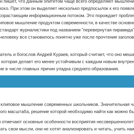
ин пишет, что данным эпитетом чаще всего определяют мышлен
лохо. При этом он выделяет несколько предпосылок к его появл
 возрастающим информационным потоком. Это порождает пробл
иповое мышление продуктом современности, в качестве основно
 стандарт журналистики под названием "перевернутая пирамида"
еловеку все становилось понятно уже после прочтения заголов
тель и богослов Андрей Кураев, который считает, что оно меш
, которая делает его менее устойчивым с каждым новым внутре
 в числе главных причин упадка среднего образования.
 клиповое мышление современных школьников. Значительная ч
ного масштаба, решение которой необходимо найти как можно б
 отмечают основные особенности восприятия несовершеннолет
ть свои мысли, они не хотят анализировать и читать, учить наи