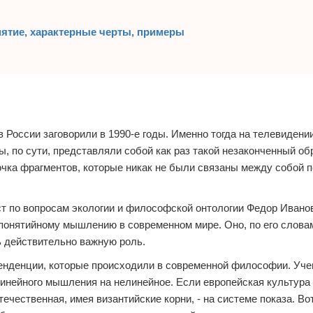
нятие, характерные черты, примеры
в России заговорили в 1990-е годы. Именно тогда на телевидени
 по сути, представляли собой как раз такой незаконченный об
очка фрагментов, которые никак не были связаны между собой 
т по вопросам экологии и философской онтологии Федор Иванов
понятийному мышлению в современном мире. Оно, по его словам
ь действительно важную роль.
тенденции, которые происходили в современной философии. Уч
линейного мышления на нелинейное. Если европейская культура 
ечественная, имея византийские корни, - на системе показа. Во