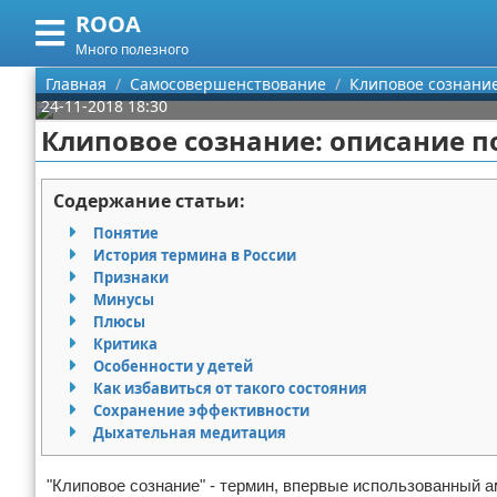
ROOA
Меню
X
Много полезного
Главная
Главная
Самосовершенствование
Клиповое сознани
24-11-2018 18:30
Категории
Клиповое сознание: описание 
Поиск
Рукоделие
Содержание статьи:
О проекте
Программирование
Понятие
История термина в России
Контакты
Бизнес
Признаки
Минусы
Плюсы
Сотрудничество
Красота
Критика
Особенности у детей
Размещение рекламы
Мода
Как избавиться от такого состояния
Сохранение эффективности
Для правообладателей
Отношения
Дыхательная медитация
Условия предоставления информации
Самосовершенствование
"Клиповое сознание" - термин, впервые использованный