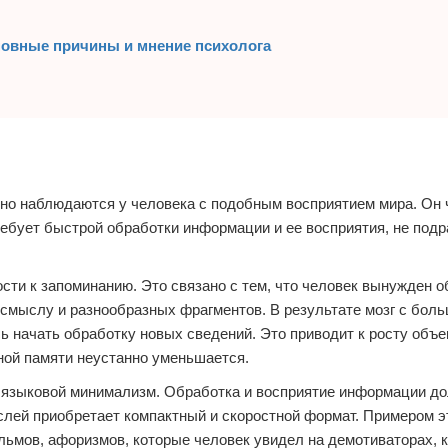
новные причины и мнение психолога
но наблюдаются у человека с подобным восприятием мира. Он 
ебует быстрой обработки информации и ее восприятия, не под
ости к запоминанию. Это связано с тем, что человек вынужден 
смыслу и разнообразных фрагментов. В результате мозг с бол
 начать обработку новых сведений. Это приводит к росту объ
ной памяти неустанно уменьшается.
 языковой минимализм. Обработка и восприятие информации д
ыслей приобретает компактный и скоростной формат. Примером э
ьмов, афоризмов, которые человек увидел на демотиваторах, к