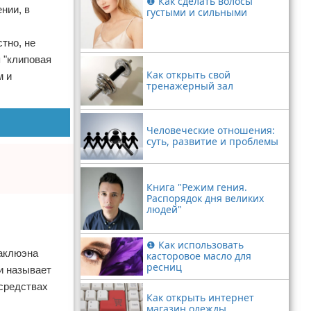
❶ Как сделать волосы
нии, в
густыми и сильными
тно, не
 "клиповая
Как открыть свой
м и
тренажерный зал
Человеческие отношения:
суть, развитие и проблемы
Книга "Режим гения.
Распорядок дня великих
людей"
❶ Как использовать
аклюэна
касторовое масло для
ресниц
 и называет
 средствах
Как открыть интернет
магазин одежды