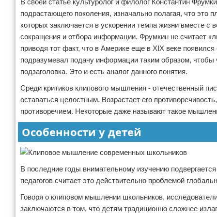
В своей статье культуролог и филолог Константин Фрумк
подрастающего поколения, изначально полагая, что это п
которых заключается в ускорении темпа жизни вместе с
сокращения и отбора информации. Фрумкин не считает кл
приводя тот факт, что в Америке еще в XIX веке появился
подразумевал подачу информации таким образом, чтобы ч
подзаголовка. Это и есть аналог данного понятия.
Среди критиков клипового мышления - отечественный писа
оставаться целостным. Возрастает его противоречивость
противоречием. Некоторые даже называют такое мышление
Особенности у детей
В последние годы внимательному изучению подвергается
педагогов считает это действительно проблемой глобаль
Говоря о клиповом мышлении школьников, исследователи
заключаются в том, что детям традиционно сложнее излага