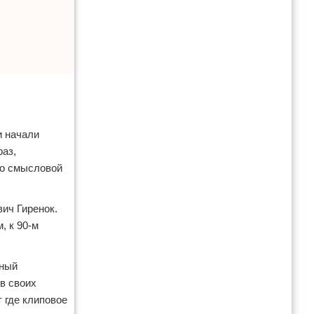
и начали
раз,
по смысловой
ич Гиренок.
, к 90-м
еный
в своих
т где клиповое