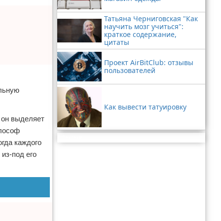
Татьяна Черниговская "Как
научить мозг учиться":
краткое содержание,
цитаты
Проект AirBitClub: отзывы
пользователей
альную
Как вывести татуировку
й он выделяет
илософ
Реклама
огда каждого
из-под его