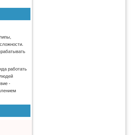
липы,
сложности.
ырабатывать
ида работать
 людей
вие -
шлением