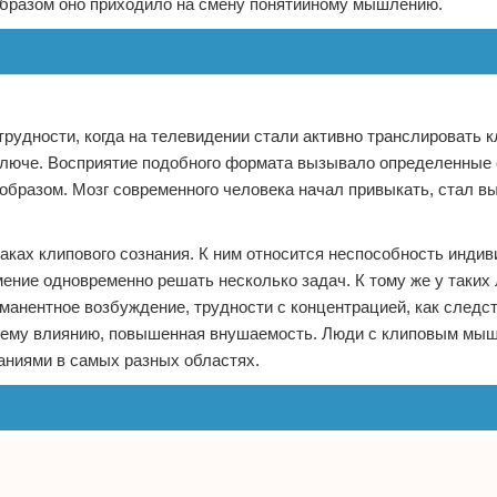
 образом оно приходило на смену понятийному мышлению.
рудности, когда на телевидении стали активно транслировать к
ключе. Восприятие подобного формата вызывало определенные 
образом. Мозг современного человека начал привыкать, стал в
аках клипового сознания. К ним относится неспособность индив
ение одновременно решать несколько задач. К тому же у таких
манентное возбуждение, трудности с концентрацией, как следст
ннему влиянию, повышенная внушаемость. Люди с клиповым мы
ниями в самых разных областях.