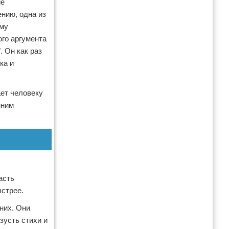
ие
ению, одна из
ему
го аргумента
. Он как раз
ка и
ает человеку
нним
асть
ыстрее.
них. Они
зусть стихи и