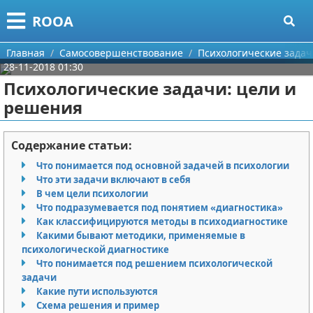
Меню
X
ROOA
Главная
Главная
Самосовершенствование
Психологические задач
28-11-2018 01:30
Категории
Психологические задачи: цели и
решения
Поиск
Рукоделие
О проекте
Программирование
Содержание статьи:
Что понимается под основной задачей в психологии
Контакты
Бизнес
Что эти задачи включают в себя
В чем цели психологии
Сотрудничество
Красота
Что подразумевается под понятием «диагностика»
Как классифицируются методы в психодиагностике
Размещение рекламы
Мода
Какими бывают методики, применяемые в
психологической диагностике
Что понимается под решением психологической
Для правообладателей
Отношения
задачи
Какие пути используются
Условия предоставления информации
Самосовершенствование
Схема решения и пример