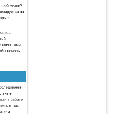
своей жизни?
лизируется на
торые
роцесс
рый
с клиентами.
собы помочь
исследований
ельные,
ван в работе
вмы, в том
лизким