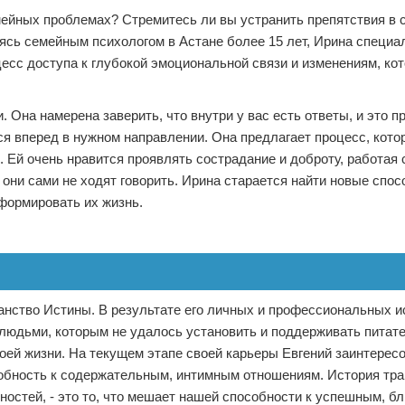
мейных проблемах? Стремитесь ли вы устранить препятствия в 
ь семейным психологом в Астане более 15 лет, Ирина специа
цесс доступа к глубокой эмоциональной связи и изменениям, ко
. Она намерена заверить, что внутри у вас есть ответы, и это п
ься вперед в нужном направлении. Она предлагает процесс, кото
. Ей очень нравится проявлять сострадание и доброту, работая 
о они сами не ходят говорить. Ирина старается найти новые спо
сформировать их жизнь.
анство Истины. В результате его личных и профессиональных 
 людьми, которым не удалось установить и поддерживать питат
ей жизни. На текущем этапе своей карьеры Евгений заинтересо
собность к содержательным, интимным отношениям. История тра
остей, - это то, что мешает нашей способности к успешным, б