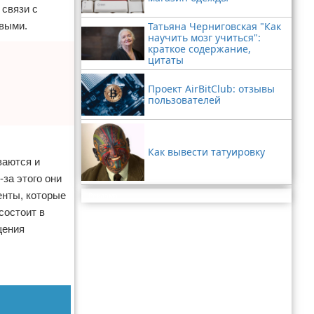
 связи с
Татьяна Черниговская "Как
ивыми.
научить мозг учиться":
краткое содержание,
цитаты
Проект AirBitClub: отзывы
пользователей
Как вывести татуировку
ваются и
-за этого они
енты, которые
Реклама
состоит в
щения