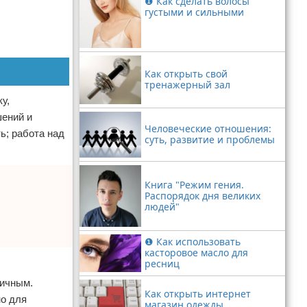
❶ Как сделать волосы
густыми и сильными
Как открыть свой
тренажерный зал
у,
шений и
Человеческие отношения:
ь; работа над
суть, развитие и проблемы
Книга "Режим гения.
Распорядок дня великих
людей"
❶ Как использовать
касторовое масло для
ресниц
тичным.
Как открыть интернет
но для
магазин одежды