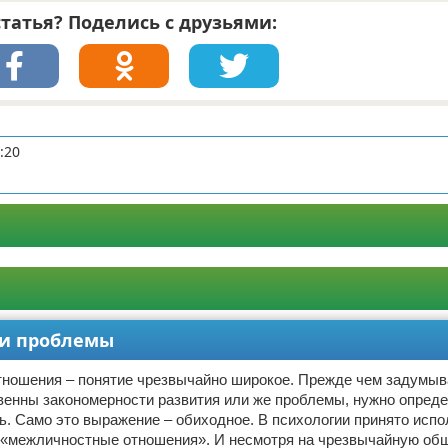
татья? Поделись с друзьями:
:20
 и проблемы
тношения – понятие чрезвычайно широкое. Прежде чем задумыва
венны закономерности развития или же проблемы, нужно опреде
ь. Само это выражение – обиходное. В психологии принято испо
– «межличностные отношения». И несмотря на чрезвычайную об