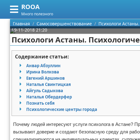
ROOA
Меню
X
Много полезного
Главная
Главная
Самосовершенствование
Психологи Астаны.
19-11-2018 21:20
Категории
Психологи Астаны. Психологич
Поиск
Рукоделие
Содержание статьи:
О проекте
Программирование
Анвар Абзуллин
Ирина Волкова
Контакты
Бизнес
Евгений Аршинов
Наталья Свинтицкая
Айгуль Садыкова
Сотрудничество
Красота
Наталья Обердерфер
Познать себя
Размещение рекламы
Мода
Психологические центры города
Для правообладателей
Отношения
Почему людей интересуют услуги психолога в Астане? Пр
вызывают доверие и создают безопасную среду для работ
Условия предоставления информации
Самосовершенствование
специализируются на индивидуальных клиентах, супружес