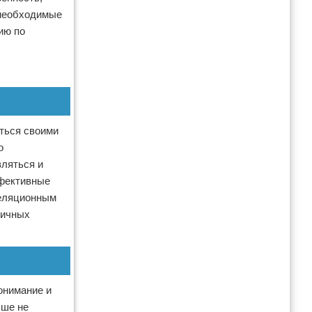
 необходимые
ию по
иться своими
о
вляться и
ффективные
реляционным
личных
онимание и
ьше не