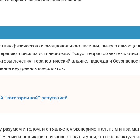
ствия физического и эмоционального насилия, низкую самооценк
ерапию, поиск их истинного «я». Фокус: теория объектных отно
торы лечения: терапевтический альянс, надежда и безопасност
шение внутренних конфликтов.
й "категоричной" репутацией
у разумом и телом, и он является экспериментальным и прагма
ечении конфликтов, связанных с культурой, что очень актуаль