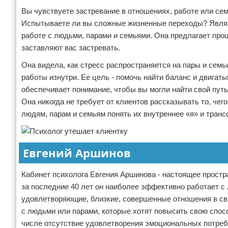
Вы чувствуете застревание в отношениях, работе или се
Испытываете ли вы сложные жизненные переходы? Являяс
работе с людьми, парами и семьями. Она предлагает про
заставляют вас застревать.
Она видела, как стресс распространяется на пары и семьи
работы изнутри. Ее цель - помочь найти баланс и двигат
обеспечивает понимание, чтобы вы могли найти свой путь
Она никогда не требует от клиентов рассказывать то, чег
людям, парам и семьям понять их внутреннее «я» и тран
Евгений Аршинов
Кабинет психолога Евгения Аршинова - настоящее простр
за последние 40 лет он наиболее эффективно работает с
удовлетворяющие, близкие, совершенные отношения в сво
с людьми или парами, которые хотят повысить свою спо
числе отсутствие удовлетворения эмоциональных потребн