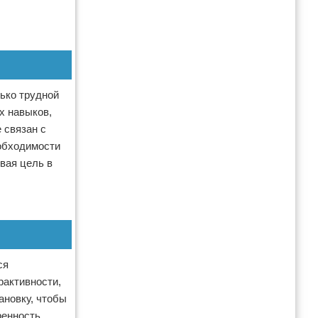
лько трудной
х навыков,
 связан с
еобходимости
вая цель в
ся
рактивности,
ановку, чтобы
ренность,