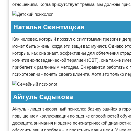
отношениям. Когда присутствует травма, мы должны прис
Наталья Свинтицкая
Как человек, который прожил с симптомами тревоги и депр
может быть жизнь, когда эти вещи вас мучают. Однако эт
которые, как она знает, эффективны для облегчения стра
когнитивно-поведенческой терапией (CBT), она также име
прибегает к различным методам. Ей нравится работать с 
психотерапии - понять своего клиента. Хотя это только пе
Айгуль Садыкова
Айгуль - лицензированный психолог, базирующийся в горо
повышением квалификации по оценке способностей обучен
дефицита внимания и оценке психиатрической диагностик
обсудить ваши проблемы и прояснить ваши цели. У нее е