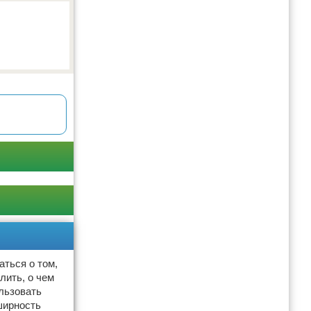
ться о том,
лить, о чем
льзовать
ширность