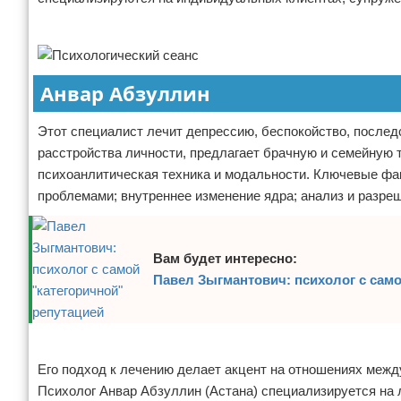
Отказ от ответственности
Финансы
Реклама
Анвар Абзуллин
Этот специалист лечит депрессию, беспокойство, послед
расстройства личности, предлагает брачную и семейную т
психоанлитическая техника и модальности. Ключевые фак
проблемами; внутреннее изменение ядра; анализ и разре
Вам будет интересно:
Павел Зыгмантович: психолог с само
Реклама
Его подход к лечению делает акцент на отношениях межд
Психолог Анвар Абзуллин (Астана) специализируется на л