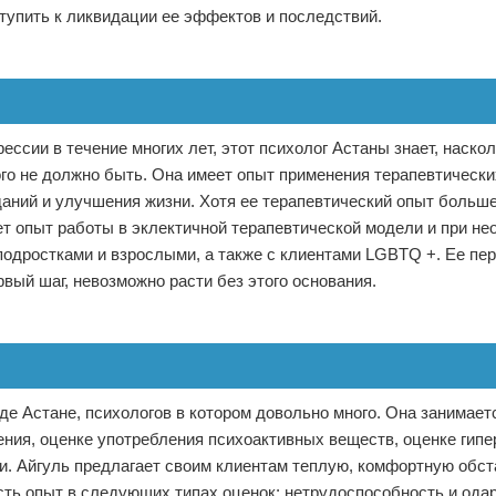
тупить к ликвидации ее эффектов и последствий.
ессии в течение многих лет, этот психолог Астаны знает, наско
ого не должно быть. Она имеет опыт применения терапевтически
даний и улучшения жизни. Хотя ее терапевтический опыт больше
ет опыт работы в эклектичной терапевтической модели и при н
подростками и взрослыми, а также с клиентами LGBTQ +. Ее пер
рвый шаг, невозможно расти без этого основания.
де Астане, психологов в котором довольно много. Она занимает
ия, оценке употребления психоактивных веществ, оценке гипе
и. Айгуль предлагает своим клиентам теплую, комфортную обст
сть опыт в следующих типах оценок: нетрудоспособность и ода