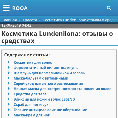
Меню
X
ROOA
Главная
Главная
Красота
Косметика Lundenilona: отзывы о средст
12-06-2019 04:42
Категории
Косметика Lundenilona: отзывы о
средствах
Поиск
Рукоделие
О проекте
Программирование
Содержание статьи:
Косметика для волос
Контакты
Бизнес
Ферментативный пилинг-шампунь
Шампунь для нормальной кожи головы
Сотрудничество
Красота
Маска-бальзам с витаминами
Спрей-уход для легкого расчесывания
Размещение рекламы
Мода
Ночная маска для экстренного восстановления волос
Средства для тела
Эликсир для кожи и волос LEGEND
Для правообладателей
Отношения
Скраб для ног и рук
Горячее антицеллюлитное обертывание
Условия предоставления информации
Самосовершенствование
Маска-крем для ног