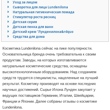
Уход за лицом
Отказ от ответственности
Финансы
Сыворотка для лица Lundenilona
Натуральная гигиеническая помада
Стимулятор роста ресниц
Детская серия
Детская пенка для ванн
Детский крем “Лунденилона&rdquo
Средства для дома
Косметика Lundenilona сейчас на пике популярности.
Основательница бренда очень требовательна к своим
продуктам. Заводы, на которых изготавливаются
натуральные косметические средства, оснащены
высокотехнологичным оборудованием. Над созданием
средств трудятся специалисты, нацеленные на лучший
результат. Косметику производят на основе последних
научных достижений. Сырье Илона Лунден закупает у
ведущих поставщиков Германии, Италии, Швейцарии,
Франции и Японии. Далее собраны отзывы о косметике
Lundenilona.