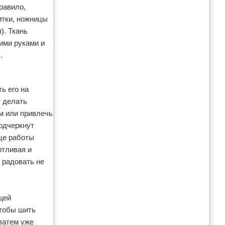
равило,
итки, ножницы
). Ткань
оими руками и
.
ь его на
т делать
м или привлечь
подчеркнут
нце работы
отливая и
 радовать не
щей
Чтобы шить
затем уже