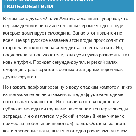
пользователи
В отзывах о духах «Лалик Аметист» женщины уверяют, что
первым делом в пирамиде слышны черные ягоды, среди
которых доминирует смородина. Запах этот нравится не
всем. Не зря русское название этой ягоды происходит от
старославянского слова «смердить», то есть вонять. Но,
подчеркивают пользователи, эти духи нужно разносить, как
новые туфли. Пройдет секунда-другая, и резкий запах
смородины растворится в сочных и задорных переливах
других фруктов.
Но назвать парфюмированную воду сладким компотом никто
из пользователей не отважился. Ведь фруктово-ягодные
ноты только задают тон. Их сравнивают с «подогревом
публики» молодыми группами на сольном концерте звезды
эстрады. И ею является глубокий и томный иланг-иланг с
примесью (небольшой щепоткой) перца. Остальные цветы,
как и древесные ноты, выступают едва различимым тоном,