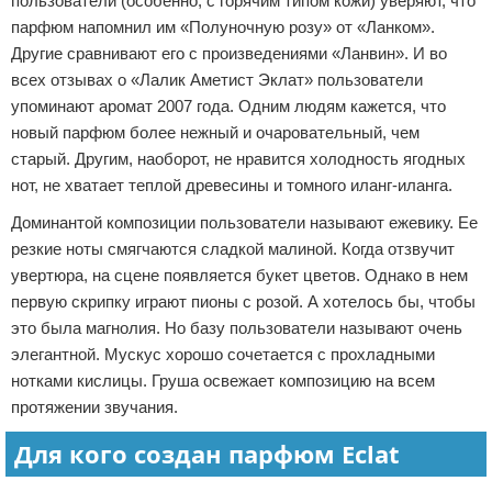
пользователи (особенно, с горячим типом кожи) уверяют, что
парфюм напомнил им «Полуночную розу» от «Ланком».
Другие сравнивают его с произведениями «Ланвин». И во
всех отзывах о «Лалик Аметист Эклат» пользователи
упоминают аромат 2007 года. Одним людям кажется, что
новый парфюм более нежный и очаровательный, чем
старый. Другим, наоборот, не нравится холодность ягодных
нот, не хватает теплой древесины и томного иланг-иланга.
Доминантой композиции пользователи называют ежевику. Ее
резкие ноты смягчаются сладкой малиной. Когда отзвучит
увертюра, на сцене появляется букет цветов. Однако в нем
первую скрипку играют пионы с розой. А хотелось бы, чтобы
это была магнолия. Но базу пользователи называют очень
элегантной. Мускус хорошо сочетается с прохладными
нотками кислицы. Груша освежает композицию на всем
протяжении звучания.
Для кого создан парфюм Eclat