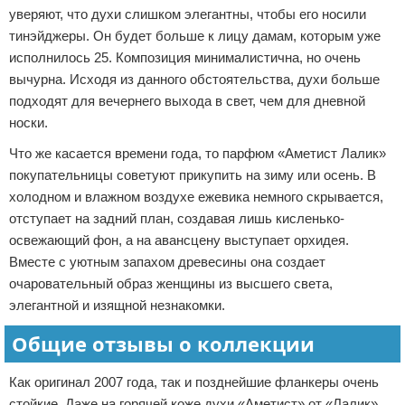
уверяют, что духи слишком элегантны, чтобы его носили
тинэйджеры. Он будет больше к лицу дамам, которым уже
исполнилось 25. Композиция минималистична, но очень
вычурна. Исходя из данного обстоятельства, духи больше
подходят для вечернего выхода в свет, чем для дневной
носки.
Что же касается времени года, то парфюм «Аметист Лалик»
покупательницы советуют прикупить на зиму или осень. В
холодном и влажном воздухе ежевика немного скрывается,
отступает на задний план, создавая лишь кисленько-
освежающий фон, а на авансцену выступает орхидея.
Вместе с уютным запахом древесины она создает
очаровательный образ женщины из высшего света,
элегантной и изящной незнакомки.
Общие отзывы о коллекции
Как оригинал 2007 года, так и позднейшие фланкеры очень
стойкие. Даже на горячей коже духи «Аметист» от «Лалик»