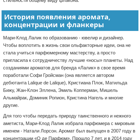
стильности общему виду флакона.
История появления аромата,
концентрации и фланкеры
Мари-Клод Лалик по образованию - ювелир и дизайнер.
Чтобы воплотить в жизнь свои ольфакторные идеи, она не
стала учиться парфюмерному мастерству, а просто
пригласила к сотрудничеству лучшие «носы» планеты. Над
созданиями ароматов для бренда «Лалик» в свое время
поработали Софи Гройсман (она является автором
дебютанта Lalique de Lalique), Кристиана Плок, Матильда
Бижу, Жан-Клон Эллена, Эмиль Копперман, Мишель
Альмайрак, Доминик Ропион, Кристина Нагель и многие
другие.
Для того чтобы передать природу таинственного и нежного
аметиста, Мари-Клод Лалик избрала парфюмера с мировым
именем - Натали Лорсон. Аромат был выпущен в 2007 году в
концентрации «О де Парфюм». Прошло 7 лет, и в 2014 году