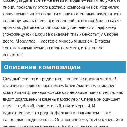
можно увидеть все те же ветви и ягоды ежевики, но уже без
пиона, поскольку этого цветка в композиции нет. Мориллас
довел композицию до почти японского минимализма, отчего
она получилась очень оригинальной, непохожей ни на какие
ароматы. Добивается ли особой утонченности парфюмер
(по-французски Exquise означает «изыканность»)? Скорее
всего. Мориллас – мастер с мировым именем. В таком
тонком минимализме он видит аметист, и так он его
выражает.
Описание композиции
Скудный список ингредиентов – вовсе не плохая черта. В
отличие от первого парфюма «Лалик Аметист», описание
композиции фланкера «Экскьюз» не займет много места. Как
видит драгоценный камень парфюмер? Сперва он ощущает
цвет – глубокий, фиолетовый, почти черный. И
единственное, что роднит фланкер с оригиналом, – это
начальные ягодные ноты. Они, конечно же, темно-синие. Это
черная смородина и ежевика. Чтобы сделать запевку