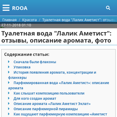
Меню
X
ROOA
Главная
Главная
Красота
Туалетная вода "Лалик Аметист": отзывы
27-11-2018 01:10
Категории
Туалетная вода "Лалик Аметист":
отзывы, описание аромата, фото
Поиск
Рукоделие
О проекте
Программирование
Содержание статьи:
Сначала были флаконы
Контакты
Бизнес
Упаковка
История появления аромата, концентрации и
Сотрудничество
Красота
фланкеры
Парфюмированная вода «Лалик Аметист»: описание
Размещение рекламы
Мода
аромата
Как слышат композицию пользователи
Для кого создан аромат
Для правообладателей
Отношения
Описание аромата «Лалик Аметист Эклат»
Описание парфюмерной пирамиды
Условия предоставления информации
Самосовершенствование
Как ощущают парфюмерную композицию «Аметист