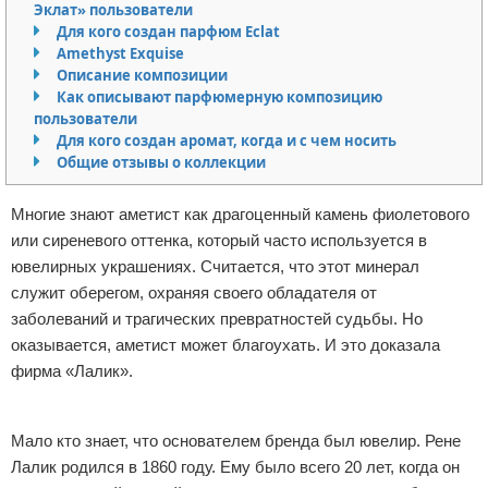
Эклат» пользователи
Отказ от ответственности
Финансы
Для кого создан парфюм Eclat
Amethyst Exquise
Описание композиции
Как описывают парфюмерную композицию
пользователи
Для кого создан аромат, когда и с чем носить
Общие отзывы о коллекции
Многие знают аметист как драгоценный камень фиолетового
или сиреневого оттенка, который часто используется в
ювелирных украшениях. Считается, что этот минерал
служит оберегом, охраняя своего обладателя от
заболеваний и трагических превратностей судьбы. Но
оказывается, аметист может благоухать. И это доказала
фирма «Лалик».
Реклама
Мало кто знает, что основателем бренда был ювелир. Рене
Лалик родился в 1860 году. Ему было всего 20 лет, когда он