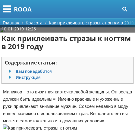
Меню
X
ROOA
Главная
Главная
Красота
Как приклеивать стразы к ногтям в 2019 
10-01-2019 12:26
Категории
Как приклеивать стразы к ногтям
в 2019 году
Поиск
Рукоделие
О проекте
Программирование
Содержание статьи:
Вам понадобится
Контакты
Бизнес
Инструкция
Сотрудничество
Красота
Маникюр – это визитная карточка любой женщины. Он всегда
должен быть идеальным. Именно красивые и ухоженные
Размещение рекламы
Мода
руки привлекают внимание мужчин. Совсем недавно в моду
вошел маникюр с использованием страз. Выполнить его вы
Для правообладателей
Отношения
можете самостоятельно и в домашних условиях.
Условия предоставления информации
Самосовершенствование