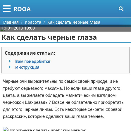
Меню
X
ROOA
Главная
Главная
Красота
Как сделать черные глаза
10-01-2019 19:00
Категории
Как сделать черные глаза
Поиск
Рукоделие
Содержание статьи:
О проекте
Программирование
Вам понадобится
Инструкция
Контакты
Бизнес
Черные очи выразительны по самой своей природе, и не
Сотрудничество
Красота
требуют серьезного макияжа. Но если ваши глаза другого
цвета, а вы желаете обладать магнетическим взглядом
Размещение рекламы
Мода
черноокой Шахрезады? Вовсе не обязательно приобретать
для этого черные линзы. Есть некоторые секреты «боевой
Для правообладателей
Отношения
раскраски», которые сделают ваши глаза темнее.
Условия предоставления информации
Самосовершенствование