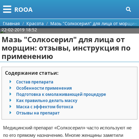
Меню
X
ROOA
Главная
Главная
Красота
Мазь "Солкосерил" для лица от морщин
22-02-2019 18:52
Категории
Мазь "Солкосерил" для лица от
морщин: отзывы, инструкция по
Поиск
Рукоделие
применению
О проекте
Программирование
Содержание статьи:
Контакты
Бизнес
Состав препарата
Особенности применения
Сотрудничество
Красота
Подготовка к омолаживающей процедуре
Как правильно делать маску
Размещение рекламы
Мода
Маска с эффектом ботокса
Отзывы на препарат
Для правообладателей
Отношения
Медицинский препарат «Солкосерил» часто используют не
Условия предоставления информации
Самосовершенствование
по его прямому назначению. Многие женщины заметили