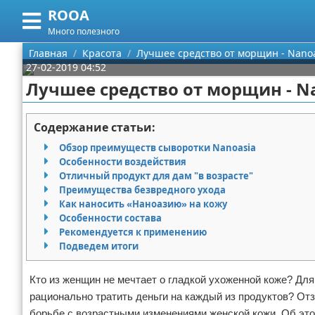
ROOA
Меню
X
Много полезного
Главная
Главная
Красота
Лучшее средство от морщин - Nanoa
27-02-2019 04:52
Категории
Лучшее средство от морщин - N
Поиск
Рукоделие
Содержание статьи:
О проекте
Программирование
Обзор преимуществ сыворотки Nanoasia
Особенности воздействия
Контакты
Бизнес
Отличный продукт для дам "в возрасте"
Преимущества безвредного ухода
Как наносить «Наноазию» на кожу
Сотрудничество
Красота
Особенности состава
Рекомендуется к применению
Размещение рекламы
Мода
Подведем итоги
Для правообладателей
Отношения
Кто из женщин не мечтает о гладкой ухоженной коже? Для
рационально тратить деньги на каждый из продуктов? От
Условия предоставления информации
Самосовершенствование
борьбе с возрастными изменениями женской кожи. Об это