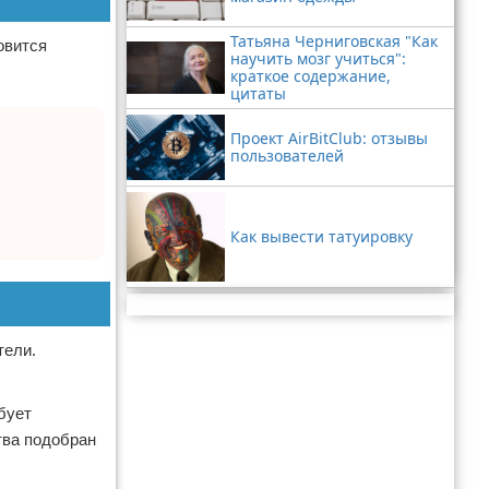
Татьяна Черниговская "Как
овится
научить мозг учиться":
краткое содержание,
цитаты
Проект AirBitClub: отзывы
пользователей
Как вывести татуировку
Реклама
тели.
бует
тва подобран