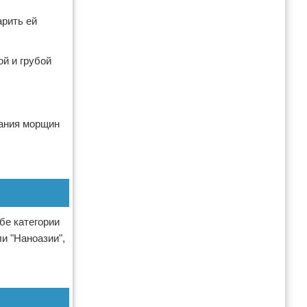
арить ей
ой и грубой
вания морщин
бе категории
и "Наноазии",