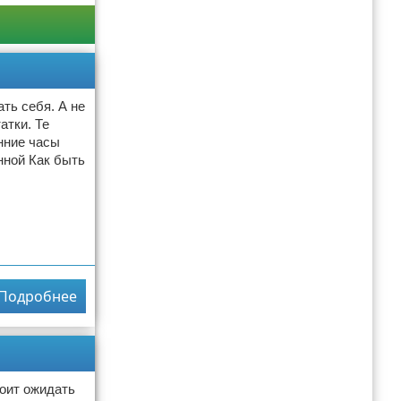
ть себя. А не
атки. Те
нние часы
енной Как быть
Подробнее
тоит ожидать