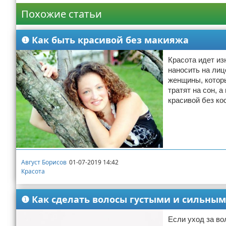
Похожие статьи
❶ Как быть красивой без макияжа
Красота идет из
наносить на лиц
женщины, которы
тратят на сон, 
красивой без ко
Август Борисов
01-07-2019 14:42
Красота
❶ Как сделать волосы густыми и сильны
Если уход за во