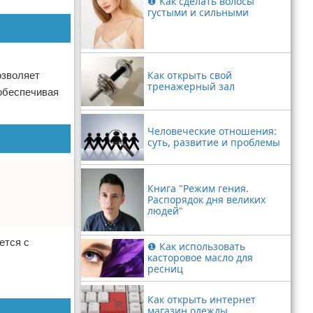
❶ Как сделать волосы
густыми и сильными
Как открыть свой
озволяет
тренажерный зал
обеспечивая
Человеческие отношения:
суть, развитие и проблемы
Книга "Режим гения.
Распорядок дня великих
людей"
ется с
❶ Как использовать
касторовое масло для
ресниц
Как открыть интернет
магазин одежды