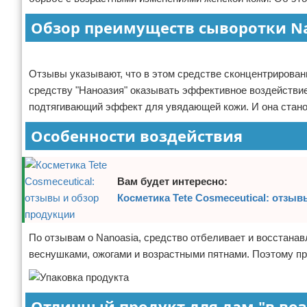
Отказ от ответственности
Финансы
Обзор преимуществ сыворотки Na
Реклама
Отзывы указывают, что в этом средстве сконцентрирован
средству "Наноазия" оказывать эффективное воздейств
подтягивающий эффект для увядающей кожи. И она стано
Особенности воздействия
Вам будет интересно:
Косметика Tete Cosmeceutical: отзы
По отзывам о Nanoasia, средство отбеливает и восстанав
веснушками, ожогами и возрастными пятнами. Поэтому пр
Отличный продукт для дам "в воз