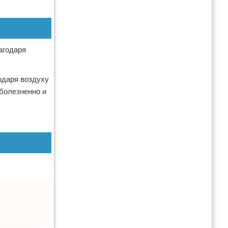
агодаря
одаря воздуху
зболезненно и