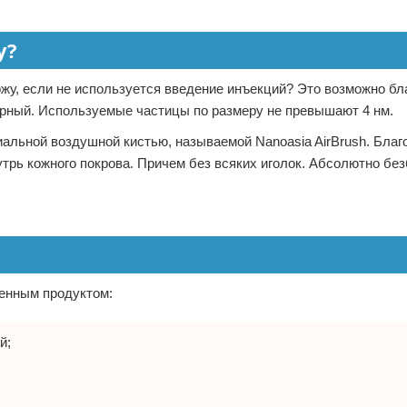
у?
ожу, если не используется введение инъекций? Это возможно бл
ярный. Используемые частицы по размеру не превышают 4 нм.
иальной воздушной кистью, называемой Nanoasia AirBrush. Благ
утрь кожного покрова. Причем без всяких иголок. Абсолютно бе
енным продуктом:
й;