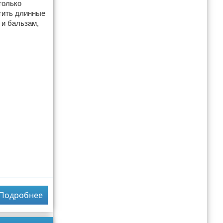
только
стить длинные
 и бальзам,
Подробнее