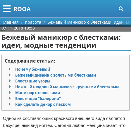
Меню
X
ROOA
Главная
Главная
Красота
Бежевый маникюр с блестками: идеи, м
07-11-2018 18:53
Категории
Бежевый маникюр с блестками:
идеи, модные тенденции
Поиск
Рукоделие
О проекте
Программирование
Содержание статьи:
Почему бежевый
Контакты
Бизнес
Бежевый дизайн с золотыми блестками
Блестящие узоры
Сотрудничество
Красота
Нежный нюдовый маникюр с крупными блестками
Маникюр с полосками
Размещение рекламы
Мода
Блестящая "балерина"
Как сделать декор с песком
Для правообладателей
Отношения
Одной из составляющих красивого внешнего вида является
Условия предоставления информации
Самосовершенствование
безупречный вид ногтей. Сегодня любая женщина знает, что