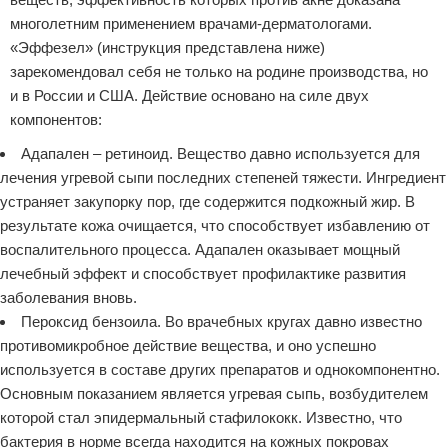
многолетним применением врачами-дерматологами.
«Эффезел» (инструкция представлена ниже)
зарекомендовал себя не только на родине производства, но
и в России и США. Действие основано на силе двух
компонентов:
Адапален – ретиноид. Вещество давно используется для
лечения угревой сыпи последних степеней тяжести. Ингредиент
устраняет закупорку пор, где содержится подкожный жир. В
результате кожа очищается, что способствует избавлению от
воспалительного процесса. Адапален оказывает мощный
лечебный эффект и способствует профилактике развития
заболевания вновь.
Пероксид бензоила. Во врачебных кругах давно известно
противомикробное действие вещества, и оно успешно
используется в составе других препаратов и однокомпонентно.
Основным показанием является угревая сыпь, возбудителем
которой стал эпидермальный стафилококк. Известно, что
бактерия в норме всегда находится на кожных покровах