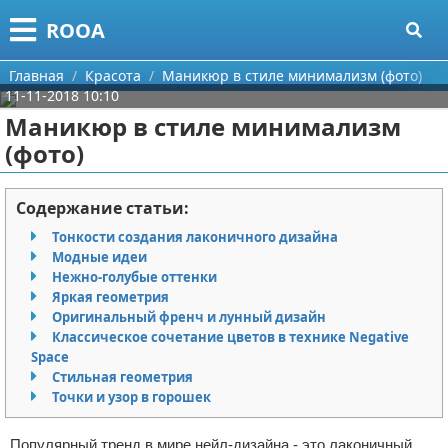
Меню
X
ROOA
Главная
Главная
Красота
Маникюр в стиле минимализм (фото)
11-11-2018 10:10
Категории
Маникюр в стиле минимализм
(фото)
Поиск
Рукоделие
О проекте
Программирование
Содержание статьи:
Тонкости создания лаконичного дизайна
Контакты
Бизнес
Модные идеи
Нежно-голубые оттенки
Сотрудничество
Красота
Яркая геометрия
Оригинальный френч и лунный дизайн
Размещение рекламы
Мода
Классическое сочетание цветов в технике Negative
Space
Стильная геометрия
Для правообладателей
Отношения
Точки и узор в горошек
Условия предоставления информации
Самосовершенствование
Популярный тренд в мире нейл-дизайна - это лаконичный