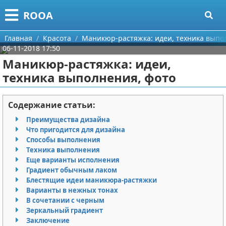
Меню
X
ROOA
Главная
Главная
Красота
Маникюр-растяжка: идеи, техника выпо
06-11-2018 17:50
Категории
Маникюр-растяжка: идеи,
техника выполнения, фото
Поиск
Рукоделие
О проекте
Программирование
Содержание статьи:
Преимущества дизайна
Контакты
Бизнес
Что пригодится для дизайна
Способы выполнения
Сотрудничество
Красота
Техника выполнения
Еще варианты исполнения
Размещение рекламы
Мода
Градиент обычным лаком
Блестящие идеи маникюра-растяжки
Варианты в нежных тонах
Для правообладателей
Отношения
В сочетании с черным
Зеркальный градиент
Условия предоставления информации
Самосовершенствование
Заключение