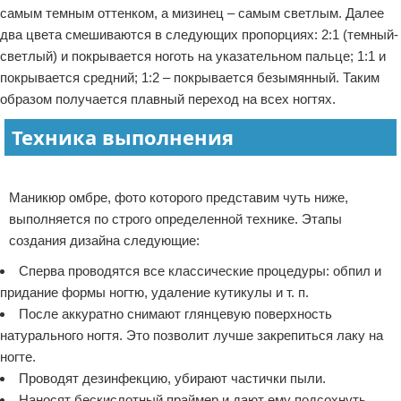
самым темным оттенком, а мизинец – самым светлым. Далее
два цвета смешиваются в следующих пропорциях: 2:1 (темный-
светлый) и покрывается ноготь на указательном пальце; 1:1 и
покрывается средний; 1:2 – покрывается безымянный. Таким
образом получается плавный переход на всех ногтях.
Техника выполнения
Реклама
Маникюр омбре, фото которого представим чуть ниже,
выполняется по строго определенной технике. Этапы
создания дизайна следующие:
Сперва проводятся все классические процедуры: обпил и
придание формы ногтю, удаление кутикулы и т. п.
После аккуратно снимают глянцевую поверхность
натурального ногтя. Это позволит лучше закрепиться лаку на
ногте.
Проводят дезинфекцию, убирают частички пыли.
Наносят бескислотный праймер и дают ему подсохнуть.