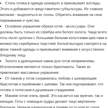
Стиль готика в одежде шокирует и приковывает взгляды.
Этого и добиваются представители субкультуры. Их главное
желание - выделиться из толпы. Обратить внимание на свои
переживания и чувства.
Основное украшение образа готов - аксессуары. Они
должны быть только из серебра или белого золота. Чаще всего
готы носят цепочки с большими белыми кельтскими крестами и
множество серебряных перстней. Белый выгодно смотрится на
фоне темной одежды и приковывает внимание к искусственно
бледному лицу.
Золото и драгоценные камни для готов неприемлемы.
Исключением являются только бриллианты. Также их
привлекают массивные украшения.
От панков у готов сохранилась любовь к шокирующим
браслетам и ошейникам с шипами. Так они подчеркивают, что
готовы к телесным и душевным страданиям.
Макияж готов очень яркий. Это касается как мужчин, так и
женщин. Готы с помощью пудры делают лицо мертвенно-
бледным. Черным карандашом и тенями густо красят глаза.