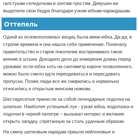
галстукам-селедочкам и зонтам-тростям. Девушки же
выделяли свои бедра благодаря узким юбкам-карандашам.
Оттепель
Одной из основоположных вещиц была мини-юбка. Да-да, в
строгие времена и она нашла себе применение. Поначалу
правительство и старое поколение воспринимало такое
веяние в штыки. Доходило дело до измерения длины перед
уроками: если юбка хоть на сантиметр короче позволенного,
можно было смело идти переодеваться и пересдавать
пропуски. Позже люди все же смирились и нормально
относились к открытым женским ножкам.
Шестидесятые принесли за собой легендарные лодочки на
шпильке. Наиболее успешный лук - узкая юбка, водолазка и
лодочки в черной палитре – вызывал интерес и желание
открыть загадку, спрятанную за столь удачным образом.
На смену шелковым нарядам пришли нейлоновые и