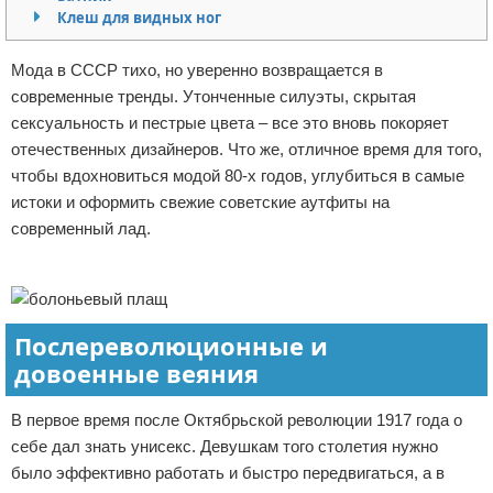
Клеш для видных ног
Отказ от ответственности
Финансы
Мода в СССР тихо, но уверенно возвращается в
современные тренды. Утонченные силуэты, скрытая
сексуальность и пестрые цвета – все это вновь покоряет
отечественных дизайнеров. Что же, отличное время для того,
чтобы вдохновиться модой 80-х годов, углубиться в самые
истоки и оформить свежие советские аутфиты на
современный лад.
Реклама
Послереволюционные и
довоенные веяния
В первое время после Октябрьской революции 1917 года о
себе дал знать унисекс. Девушкам того столетия нужно
было эффективно работать и быстро передвигаться, а в