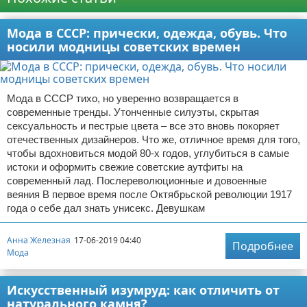
Мода в СССР: прически, одежда, обувь. Что
носили модницы советских времен
Мода в СССР тихо, но уверенно возвращается в
современные тренды. Утонченные силуэты, скрытая
сексуальность и пестрые цвета – все это вновь покоряет
отечественных дизайнеров. Что же, отличное время для того,
чтобы вдохновиться модой 80-х годов, углубиться в самые
истоки и оформить свежие советские аутфиты на
современный лад. Послереволюционные и довоенные
веяния В первое время после Октябрьской революции 1917
года о себе дал знать унисекс. Девушкам
Анна Железная
17-06-2019 04:40
Подробнее
Мода
Искусственный изумруд: как отличить от
натурального камня?