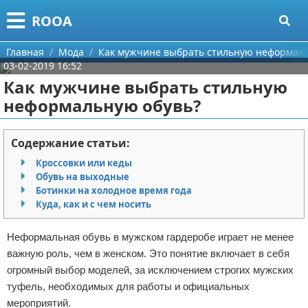
Меню
X
ROOA
Главная
Главная
Мода
Как мужчине выбрать стильную неформаль
03-02-2019 16:52
Категории
Как мужчине выбрать стильную
неформальную обувь?
Поиск
Рукоделие
О проекте
Программирование
Содержание статьи:
Кроссовки или кеды
Контакты
Бизнес
Обувь на выходные
Ботинки на холодное время года
Сотрудничество
Красота
Куда, как и с чем носить
Размещение рекламы
Мода
Неформальная обувь в мужском гардеробе играет не менее
важную роль, чем в женском. Это понятие включает в себя
Для правообладателей
Отношения
огромный выбор моделей, за исключением строгих мужских
туфель, необходимых для работы и официальных
Условия предоставления информации
Самосовершенствование
мероприятий.