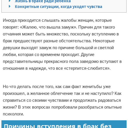
Жизнь в браке ради ребенка
Конкретные ситуации, когда уходят чувства
Отказ от ответственности
Финансы
Иногда приходится слышать жалобы женщин, которые
говорят: «Жалею, что вышла замуж». Причин для такого
отчаяния может быть множество, поскольку вступлению в
брак предшествуют разные обстоятельства. Некоторые
девушки выходят замуж по причине большой и светлой
любви, которая со временем проходит. Другие
представительницы прекрасного пола заведомо вступают в
отношения в надежде, что все «стерпится-слюбится».
Реклама
Но что делать после того, как сам факт женитьбы уже
произошел, а желанное облегчение так и не наступило? Как
справиться со своими чувствами и продолжать радоваться
жизни? В этих вопросах попробовали разобраться опытные
психологи.
Причины вступления в брак без