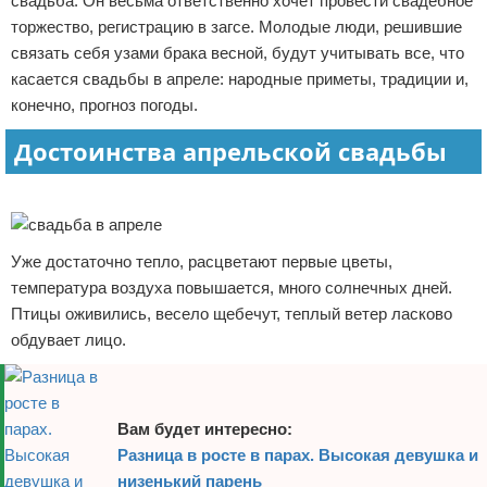
свадьба. Он весьма ответственно хочет провести свадебное
Отказ от ответственности
Финансы
торжество, регистрацию в загсе. Молодые люди, решившие
связать себя узами брака весной, будут учитывать все, что
касается свадьбы в апреле: народные приметы, традиции и,
конечно, прогноз погоды.
Достоинства апрельской свадьбы
Реклама
Уже достаточно тепло, расцветают первые цветы,
температура воздуха повышается, много солнечных дней.
Птицы оживились, весело щебечут, теплый ветер ласково
обдувает лицо.
Вам будет интересно:
Разница в росте в парах. Высокая девушка и
низенький парень