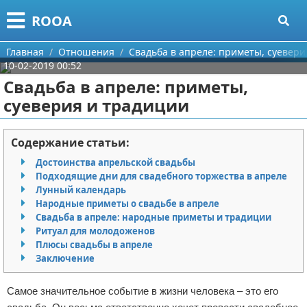
Меню
X
ROOA
Главная
Главная
Отношения
Свадьба в апреле: приметы, суевери
10-02-2019 00:52
Категории
Свадьба в апреле: приметы,
суеверия и традиции
Поиск
Рукоделие
О проекте
Программирование
Содержание статьи:
Достоинства апрельской свадьбы
Контакты
Бизнес
Подходящие дни для свадебного торжества в апреле
Лунный календарь
Сотрудничество
Красота
Народные приметы о свадьбе в апреле
Свадьба в апреле: народные приметы и традиции
Размещение рекламы
Мода
Ритуал для молодоженов
Плюсы свадьбы в апреле
Заключение
Для правообладателей
Отношения
Самое значительное событие в жизни человека – это его
Условия предоставления информации
Самосовершенствование