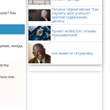
Татьяна Черниговская "Как
научить мозг учиться":
ьшее? Как
краткое содержание,
цитаты
Проект AirBitClub: отзывы
пользователей
циями, иногда
Как вывести татуировку
ручку,
Реклама
лько она