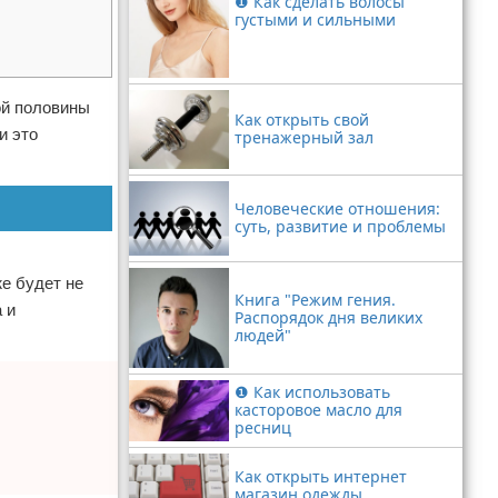
❶ Как сделать волосы
густыми и сильными
ой половины
Как открыть свой
и это
тренажерный зал
Человеческие отношения:
суть, развитие и проблемы
же будет не
Книга "Режим гения.
 и
Распорядок дня великих
людей"
❶ Как использовать
касторовое масло для
ресниц
Как открыть интернет
магазин одежды