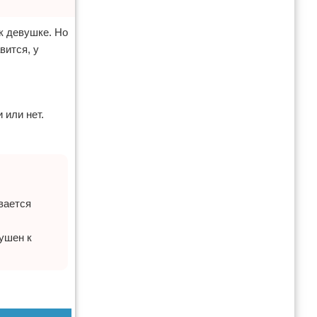
 к девушке. Но
вится, у
 или нет.
вается
душен к