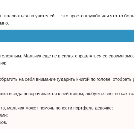
 жаловаться на учителей — это просто дружба или что-то бол
имно.
и сложным. Мальчик еще не в силах справляться со своими эмо
ия:
ратить на себя внимание (ударить книгой по голове, отобрать 
шка всегда поворачивается к ней лицом, любуется ею, но как то
тв, мальчик может помочь понести портфель девочке;
ами;
ков.