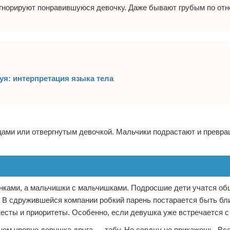
игнорируют понравившуюся девочку. Даже бывают грубым по от
уя: интерпретация языка тела
щами или отвергнутым девочкой. Мальчики подрастают и превр
онками, а мальчишки с мальчишками. Подросшие дети учатся о
 В сдружившейся компании робкий парень постарается быть бл
есты и приоритеты. Особенно, если девушка уже встречается с 
ном уровне девушка друга — табу. Но сердцу не прикажешь. Все