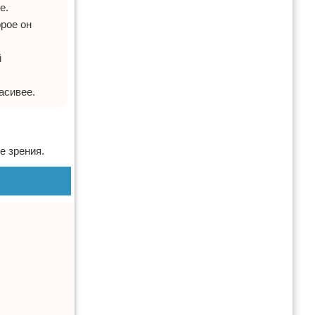
е.
орое он
й
асивее.
е зрения.