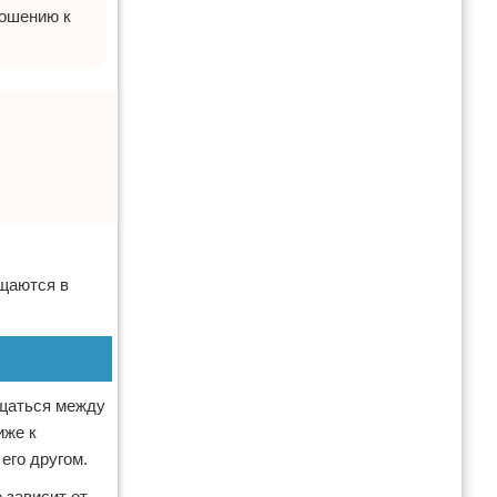
ношению к
ащаются в
бщаться между
иже к
его другом.
 зависит от