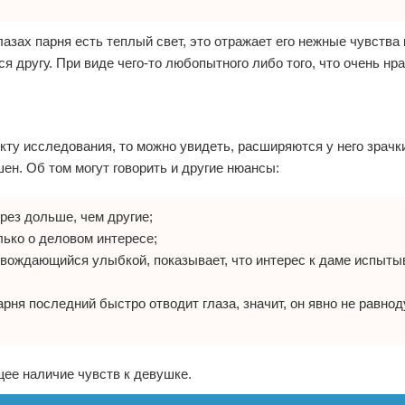
азах парня есть теплый свет, это отражает его нежные чувства
я другу. При виде чего-то любопытного либо того, что очень нра
кту исследования, то можно увидеть, расширяются у него зрачки
ен. Об том могут говорить и другие нюансы:
рез дольше, чем другие;
олько о деловом интересе;
овождающийся улыбкой, показывает, что интерес к даме испыты
рня последний быстро отводит глаза, значит, он явно не равно
щее наличие чувств к девушке.