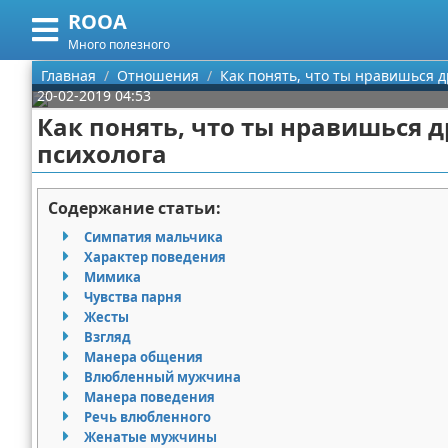
ROOA
Меню
X
Много полезного
Главная
Главная
Отношения
Как понять, что ты нравишься д
20-02-2019 04:53
Категории
Как понять, что ты нравишься д
психолога
Поиск
Рукоделие
О проекте
Программирование
Содержание статьи:
Симпатия мальчика
Контакты
Бизнес
Характер поведения
Мимика
Сотрудничество
Красота
Чувства парня
Жесты
Размещение рекламы
Мода
Взгляд
Манера общения
Влюбленный мужчина
Для правообладателей
Отношения
Манера поведения
Речь влюбленного
Условия предоставления информации
Самосовершенствование
Женатые мужчины