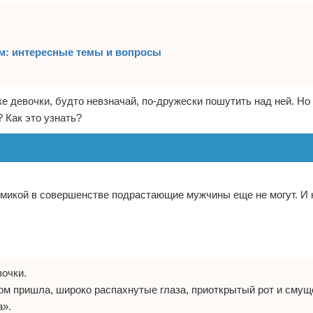
м: интересные темы и вопросы
уке девочки, будто невзначай, по-дружески пошутить над ней. Н
 Как это узнать?
мимикой в совершенстве подрастающие мужчины еще не могут. И
очки.
том пришла, широко распахнутые глаза, приоткрытый рот и смущ
а».